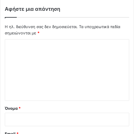
Αφήστε μια απάντηση
Η ηλ. διεύθυνση σας δεν δημοσιεύεται.
Τα υποχρεωτικά πεδία
σημειώνονται με
*
Σ
χ
ό
λ
ι
ο
*
Όνομα
*
Email
*