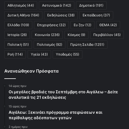
Αθλητισμός
(44)
Αστυνομικά
(142)
Δημοτικά
(191)
Δυτική Αθήνα
(164)
Εκδηλώσεις
(38)
Εκπαίδευση
(37)
Ελλάδα
(109)
Επιχειρήσεις
(32)
Ευ ζην
(12)
ΘΕΜΑ
(42)
Ιστορία
(26)
Κοινωνία
(236)
Κόσμος
(9)
Περιβάλλον
(45)
Πολιτική
(51)
Πολιτισμός
(92)
Πρώτη Σελίδα
(1251)
Ροή
(114)
Υγεία
(43)
Υποδομές
(55)
Ανανεώθηκαν Πρόσφατα
14 ώρες πριν
Οι μεγάλες βραδιές του Σεπτέμβρη στο Αιγάλεω – Δείτε
αναλυτικά τις 21 εκδηλώσεις
15 ώρες πριν
Αιγάλεω: Ξεκινάει πρόγραμμα στειρώσεων και
περίθαλψης αδέσποτων γατών
2 ημέρες πριν