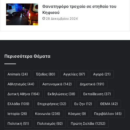
Θανατηφόρο τροχαίο σε στηθαίο του
Κηφισού
28 Δεκεμβρίου 2024
Περισσότερα Θέματα
Animals
(24)
Έξοδος
(80)
Αγγελίες
(97)
Αγορά
(21)
Αθλητισμός
(44)
Αστυνομικά
(142)
Δημοτικά
(191)
Δυτική Αθήνα
(164)
Εκδηλώσεις
(38)
Εκπαίδευση
(37)
Ελλάδα
(109)
Επιχειρήσεις
(32)
Ευ ζην
(12)
ΘΕΜΑ
(42)
Ιστορία
(26)
Κοινωνία
(236)
Κόσμος
(9)
Περιβάλλον
(45)
Πολιτική
(51)
Πολιτισμός
(92)
Πρώτη Σελίδα
(1252)