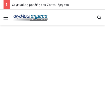
Οι μεγάλες βραδιές του Σεπτέμβρη στο Αιγάλεω – Δείτε αναλυτικά τις 21 εκδηλώσεις
Menu
S