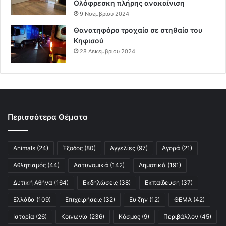
Ολόφρεσκη πλήρης ανακαίνιση
9 Νοεμβρίου 2024
Θανατηφόρο τροχαίο σε στηθαίο του
Κηφισού
28 Δεκεμβρίου 2024
Περισσότερα Θέματα
Animals
(24)
Έξοδος
(80)
Αγγελίες
(97)
Αγορά
(21)
Αθλητισμός
(44)
Αστυνομικά
(142)
Δημοτικά
(191)
Δυτική Αθήνα
(164)
Εκδηλώσεις
(38)
Εκπαίδευση
(37)
Ελλάδα
(109)
Επιχειρήσεις
(32)
Ευ ζην
(12)
ΘΕΜΑ
(42)
Ιστορία
(26)
Κοινωνία
(236)
Κόσμος
(9)
Περιβάλλον
(45)