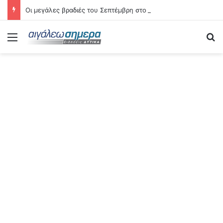
Οι μεγάλες βραδιές του Σεπτέμβρη στο Αιγάλεω – Δείτε αναλυτικά τις 21 εκδηλώσεις
Menu
Se