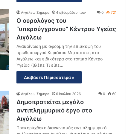
Αιγάλεω Σήμερα
4 εβδομάδες πριν
0
721
Ο ουρολόγος του
“υπερσύγχρονου” Κέντρου Υγείας
Αιγάλεω
Ανακοίνωση με αφορμή την επίσκεψη του
πρωθυπουργού Κυριάκου Μητσοτάκη στο
Αιγάλεω και ειδικότερα στο τοπικό Κέντρο
Υγείας (βλέπε Τι είπε…
Διαβάστε Περισσότερα »
Αιγάλεω Σήμερα
6 Ιουλίου 2026
0
60
Δημοπρατείται μεγάλο
αντιπλημμυρικό έργο στο
Αιγάλεω
Προκηρύχθηκε διαγωνισμός αντιπλημμυρικό
συλλεκτήρα στο Αιγάλεω. Αντιπλημμυρικό έργο,