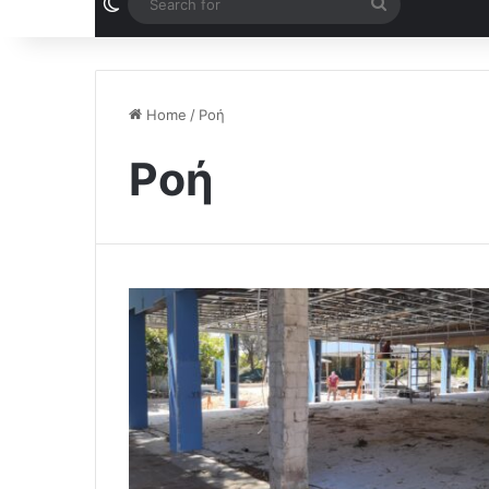
Switch skin
Search
for
Home
/
Ροή
Ροή