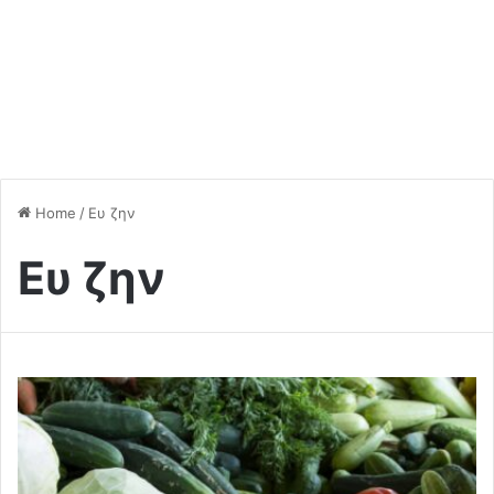
Home
/
Ευ ζην
Ευ ζην