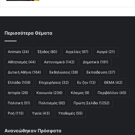
Περισσότερα Θέματα
Animals
(24)
Έξοδος
(80)
Αγγελίες
(97)
Αγορά
(21)
Αθλητισμός
(44)
Αστυνομικά
(142)
Δημοτικά
(191)
Δυτική Αθήνα
(164)
Εκδηλώσεις
(38)
Εκπαίδευση
(37)
Ελλάδα
(109)
Επιχειρήσεις
(32)
Ευ ζην
(12)
ΘΕΜΑ
(42)
Ιστορία
(26)
Κοινωνία
(236)
Κόσμος
(9)
Περιβάλλον
(45)
Πολιτική
(51)
Πολιτισμός
(92)
Πρώτη Σελίδα
(1252)
Ροή
(115)
Υγεία
(43)
Υποδομές
(55)
Ανανεώθηκαν Πρόσφατα