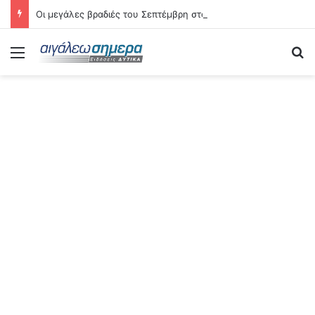
Οι μεγάλες βραδιές του Σεπτέμβρη στο Αιγάλεω – Δείτε αναλυτικά τις 21 εκδηλώσεις
Menu
S