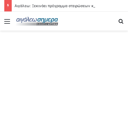
Αιγάλεω: Ξεκινάει πρόγραμμα στειρώσεων και περίθαλψης αδέσποτων γατών
Menu
Se