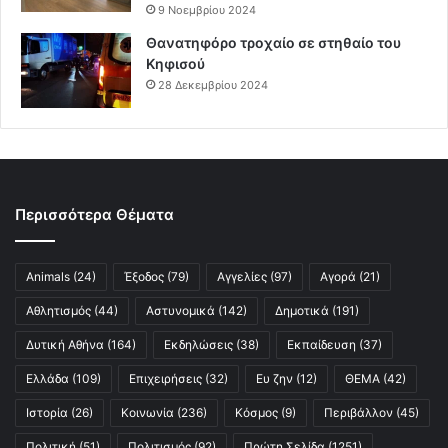
9 Νοεμβρίου 2024
Θανατηφόρο τροχαίο σε στηθαίο του
Κηφισού
28 Δεκεμβρίου 2024
Περισσότερα Θέματα
Animals
(24)
Έξοδος
(79)
Αγγελίες
(97)
Αγορά
(21)
Αθλητισμός
(44)
Αστυνομικά
(142)
Δημοτικά
(191)
Δυτική Αθήνα
(164)
Εκδηλώσεις
(38)
Εκπαίδευση
(37)
Ελλάδα
(109)
Επιχειρήσεις
(32)
Ευ ζην
(12)
ΘΕΜΑ
(42)
Ιστορία
(26)
Κοινωνία
(236)
Κόσμος
(9)
Περιβάλλον
(45)
Πολιτική
(51)
Πολιτισμός
(92)
Πρώτη Σελίδα
(1251)