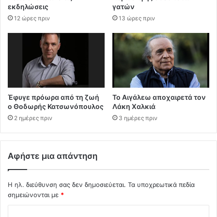
εκδηλώσεις
γατών
12 ώρες πριν
13 ώρες πριν
Έφυγε πρόωρα από τη ζωή
Το Αιγάλεω αποχαιρετά τον
ο Θοδωρής Κατσωνόπουλος
Λάκη Χαλκιά
2 ημέρες πριν
3 ημέρες πριν
Αφήστε μια απάντηση
Η ηλ. διεύθυνση σας δεν δημοσιεύεται.
Τα υποχρεωτικά πεδία
σημειώνονται με
*
Σ