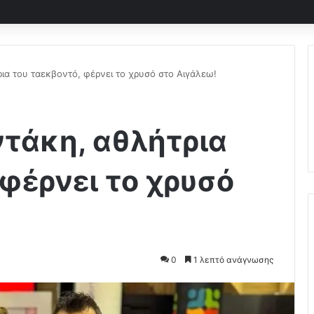
ια του ταεκβοντό, φέρνει το χρυσό στο Αιγάλεω!
τάκη, αθλήτρια
 φέρνει το χρυσό
0
1 λεπτό ανάγνωσης