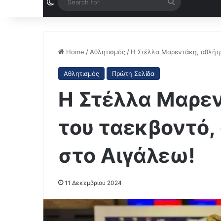
Switch skin
Search
for
Home
/
Αθλητισμός
/
Η Στέλλα Μαρεντάκη, αθλήτρ
Αθλητισμός
Πρώτη Σελίδα
Η Στέλλα Μαρεν
του ταεκβοντό,
στο Αιγάλεω!
11 Δεκεμβρίου 2024