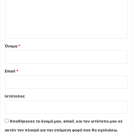
λ
ι
ο
*
Όνομα
*
Email
*
Ιστότοπος
Αποθήκευσε το όνομά μου, email, και τον ιστότοπο μου σε
αυτόν τον πλοηγό για την επόμενη φορά που θα σχολιάσω.