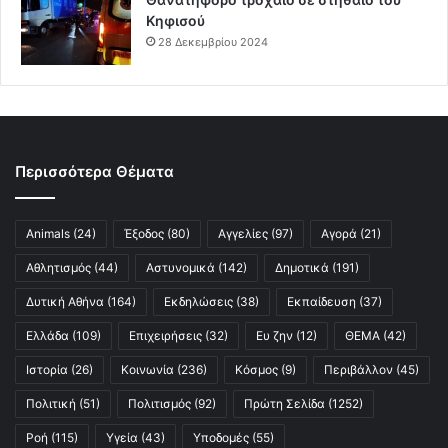
Κηφισού
28 Δεκεμβρίου 2024
Περισσότερα Θέματα
Animals
(24)
Έξοδος
(80)
Αγγελίες
(97)
Αγορά
(21)
Αθλητισμός
(44)
Αστυνομικά
(142)
Δημοτικά
(191)
Δυτική Αθήνα
(164)
Εκδηλώσεις
(38)
Εκπαίδευση
(37)
Ελλάδα
(109)
Επιχειρήσεις
(32)
Ευ ζην
(12)
ΘΕΜΑ
(42)
Ιστορία
(26)
Κοινωνία
(236)
Κόσμος
(9)
Περιβάλλον
(45)
Πολιτική
(51)
Πολιτισμός
(92)
Πρώτη Σελίδα
(1252)
Ροή
(115)
Υγεία
(43)
Υποδομές
(55)