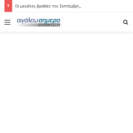
Οι μεγάλες βραδιές του Σεπτέμβρη στο Αιγάλεω – Δείτε αναλυτικά τις 21 εκδηλώσεις
Menu
Se