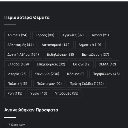
Περισσότερα Θέματα
Animals
(24)
Έξοδος
(80)
Αγγελίες
(97)
Αγορά
(21)
Αθλητισμός
(44)
Αστυνομικά
(142)
Δημοτικά
(191)
Δυτική Αθήνα
(164)
Εκδηλώσεις
(38)
Εκπαίδευση
(37)
Ελλάδα
(109)
Επιχειρήσεις
(32)
Ευ ζην
(12)
ΘΕΜΑ
(42)
Ιστορία
(26)
Κοινωνία
(236)
Κόσμος
(9)
Περιβάλλον
(45)
Πολιτική
(51)
Πολιτισμός
(92)
Πρώτη Σελίδα
(1252)
Ροή
(115)
Υγεία
(43)
Υποδομές
(55)
Ανανεώθηκαν Πρόσφατα
7 ώρες πριν