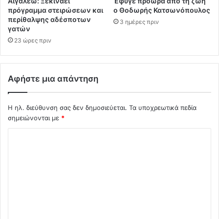
Αιγάλεω: Ξεκινάει
Έφυγε πρόωρα από τη ζωή
πρόγραμμα στειρώσεων και
ο Θοδωρής Κατσωνόπουλος
περίθαλψης αδέσποτων
3 ημέρες πριν
γατών
23 ώρες πριν
Αφήστε μια απάντηση
Η ηλ. διεύθυνση σας δεν δημοσιεύεται.
Τα υποχρεωτικά πεδία
σημειώνονται με
*
Σ
χ
ό
λ
ι
ο