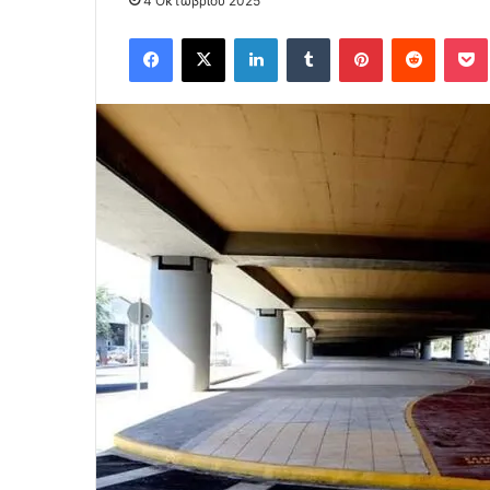
4 Οκτωβρίου 2025
Facebook
X
LinkedIn
Tumblr
Pinterest
Reddit