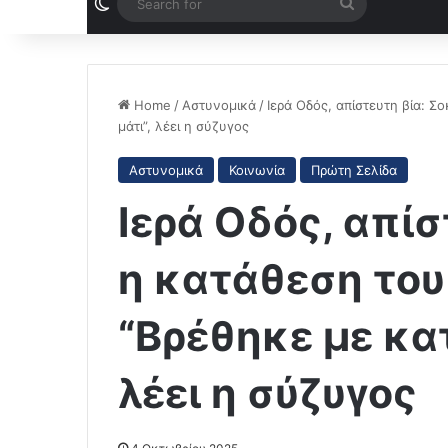
Switch skin
Search
for
Home
/
Αστυνομικά
/
Ιερά Οδός, απίστευτη βία: Σ
μάτι”, λέει η σύζυγος
Αστυνομικά
Κοινωνία
Πρώτη Σελίδα
Ιερά Οδός, απίσ
η κατάθεση του
“Βρέθηκε με κατ
λέει η σύζυγος