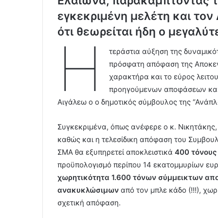
Ελαιώνα, παρακάμπτοντας το
εγκεκριμένη μελέτη και τον
ότι θεωρείται ήδη ο μεγαλύ
Η
τεράστια αύξηση της δυναμικό
πρόσφατη απόφαση της Αποκεν
χαρακτήρα και το εύρος λειτο
προηγούμενων αποφάσεων και 
Αιγάλεω ο ο δημοτικός σύμβουλος της “Ανάπ
Συγκεκριμένα, όπως ανέφερε ο κ. Νικητάκης,
καθώς και η τελεσίδικη απόφαση του Συμβουλί
ΣΜΑ θα εξυπηρετεί αποκλειστικά
400 τόνους
προϋπολογισμό περίπου 14 εκατομμυρίων ευ
χωρητικότητα 1.600 τόνων σύμμεικτων απο
ανακυκλώσιμων
από τον μπλε κάδο (!!!), χω
σχετική απόφαση.