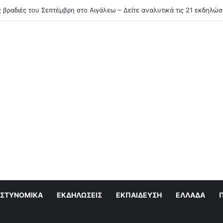
Ξεκινάει πρόγραμμα στειρώσεων και περίθαλψης αδέσποτων γατών
ΣΤΥΝΟΜΙΚΆ
ΕΚΔΗΛΏΣΕΙΣ
ΕΚΠΑΊΔΕΥΣΗ
ΕΛΛΆΔΑ