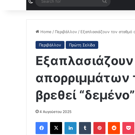
Switch skin
Search
for
Home
/
Περιβάλλον
/
Εξαπλασιάζουν τον σταθμό α
Περιβάλλον
Πρώτη Σελίδα
Εξαπλασιάζουν
απορριμμάτων 
βρεθεί “δεμένο”
4 Αυγούστου 2025
Facebook
X
LinkedIn
Tumblr
Pinterest
Reddit