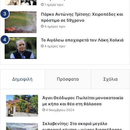
1 ημέρα πριν
Πάρκο Αντώνης Τρίτσης: Χειροπέδες και
πρόστιμο σε 59χρονο
4 ημέρες πριν
Το Αιγάλεω αποχαιρετά τον Λάκη Χαλκιά
4 ημέρες πριν
Δημοφιλή
Πρόσφατα
Σχόλια
Άγιοι Θεόδωροι: Πωλείται μονοκατοικία
με κήπο και θέα στη θάλασσα
4 Νοεμβρίου 2024
Σκλαβενίτης: Στα σκαριά μεγάλο
εμπορικό κέντρο – χώρος διασκέδασης