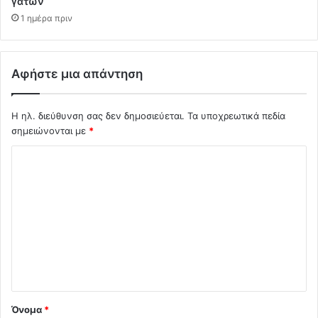
γατών
1 ημέρα πριν
Αφήστε μια απάντηση
Η ηλ. διεύθυνση σας δεν δημοσιεύεται.
Τα υποχρεωτικά πεδία
σημειώνονται με
*
Σ
χ
ό
λ
ι
ο
*
Όνομα
*