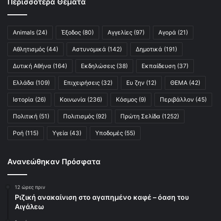
Περισσότερα Θέματα
Animals
(24)
Έξοδος
(80)
Αγγελίες
(97)
Αγορά
(21)
Αθλητισμός
(44)
Αστυνομικά
(142)
Δημοτικά
(191)
Δυτική Αθήνα
(164)
Εκδηλώσεις
(38)
Εκπαίδευση
(37)
Ελλάδα
(109)
Επιχειρήσεις
(32)
Ευ ζην
(12)
ΘΕΜΑ
(42)
Ιστορία
(26)
Κοινωνία
(236)
Κόσμος
(9)
Περιβάλλον
(45)
Πολιτική
(51)
Πολιτισμός
(92)
Πρώτη Σελίδα
(1252)
Ροή
(115)
Υγεία
(43)
Υποδομές
(55)
Ανανεώθηκαν Πρόσφατα
12 ώρες πριν
Ριζική ανακαίνιση στο αγαπημένο καφέ – όαση του
Αιγάλεω