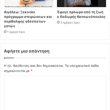
Αιγάλεω: Ξεκινάει
Έφυγε πρόωρα από τη ζωή
πρόγραμμα στειρώσεων και
ο Θοδωρής Κατσωνόπουλος
περίθαλψης αδέσποτων
3 ημέρες πριν
γατών
1 ημέρα πριν
Αφήστε μια απάντηση
Η ηλ. διεύθυνση σας δεν δημοσιεύεται.
Τα υποχρεωτικά πεδία
σημειώνονται με
*
Σ
χ
ό
λ
ι