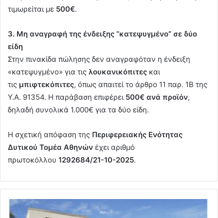
τιμωρείται με
500€
.
3. Μη αναγραφή της ένδειξης “κατεψυγμένο” σε δύο
είδη
Στην πινακίδα πώλησης δεν αναγραφόταν η ένδειξη
«κατεψυγμένο» για τις
λουκανικόπιτες
και
τις
μπιφτεκόπιτες
, όπως απαιτεί το άρθρο 11 παρ. 1Β της
Υ.Α. 91354. Η παράβαση επιφέρει
500€ ανά προϊόν
,
δηλαδή συνολικά 1.000€ για τα δύο είδη.
Η σχετική απόφαση της
Περιφερειακής Ενότητας
Δυτικού Τομέα Αθηνών
έχει αριθμό
πρωτοκόλλου
1292684/21-10-2025
.