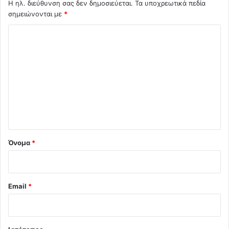
Η ηλ. διεύθυνση σας δεν δημοσιεύεται.
Τα υποχρεωτικά πεδία
σημειώνονται με
*
Σ
χ
ό
λ
ι
ο
*
Όνομα
*
Email
*