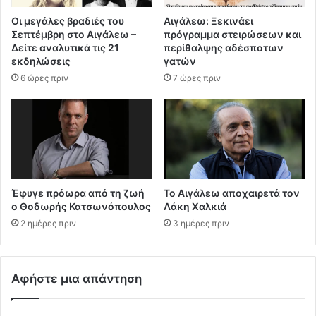
Οι μεγάλες βραδιές του
Αιγάλεω: Ξεκινάει
Σεπτέμβρη στο Αιγάλεω –
πρόγραμμα στειρώσεων και
Δείτε αναλυτικά τις 21
περίθαλψης αδέσποτων
εκδηλώσεις
γατών
6 ώρες πριν
7 ώρες πριν
Έφυγε πρόωρα από τη ζωή
Το Αιγάλεω αποχαιρετά τον
ο Θοδωρής Κατσωνόπουλος
Λάκη Χαλκιά
2 ημέρες πριν
3 ημέρες πριν
Αφήστε μια απάντηση