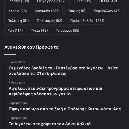
Ελλάδα
(109)
Επιχειρήσεις
(32)
Ευ ζην
(12)
ΘΕΜΑ
(42)
Ιστορία
(26)
Κοινωνία
(236)
Κόσμος
(9)
Περιβάλλον
(45)
Πολιτική
(51)
Πολιτισμός
(92)
Πρώτη Σελίδα
(1251)
Ροή
(114)
Υγεία
(43)
Υποδομές
(55)
Ανανεώθηκαν Πρόσφατα
6 ώρες πριν
Οι μεγάλες βραδιές του Σεπτέμβρη στο Αιγάλεω – Δείτε
αναλυτικά τις 21 εκδηλώσεις
7 ώρες πριν
Αιγάλεω: Ξεκινάει πρόγραμμα στειρώσεων και
περίθαλψης αδέσποτων γατών
2 ημέρες πριν
Έφυγε πρόωρα από τη ζωή ο Θοδωρής Κατσωνόπουλος
3 ημέρες πριν
Το Αιγάλεω αποχαιρετά τον Λάκη Χαλκιά