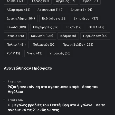
Animals
(24)
Έξοδος
(80)
Αγγελίες
(97)
Αγορά
(21)
Αθλητισμός
(44)
Αστυνομικά
(142)
Δημοτικά
(191)
Δυτική Αθήνα
(164)
Εκδηλώσεις
(38)
Εκπαίδευση
(37)
Ελλάδα
(109)
Επιχειρήσεις
(32)
Ευ ζην
(12)
ΘΕΜΑ
(42)
Ιστορία
(26)
Κοινωνία
(236)
Κόσμος
(9)
Περιβάλλον
(45)
Πολιτική
(51)
Πολιτισμός
(92)
Πρώτη Σελίδα
(1252)
Ροή
(115)
Υγεία
(43)
Υποδομές
(55)
Ανανεώθηκαν Πρόσφατα
9 ώρες πριν
Ριζική ανακαίνιση στο αγαπημένο καφέ – όαση του
Αιγάλεω
1 ημέρα πριν
Οι μεγάλες βραδιές του Σεπτέμβρη στο Αιγάλεω – Δείτε
αναλυτικά τις 21 εκδηλώσεις