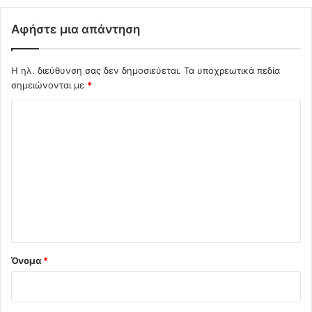
Αφήστε μια απάντηση
Η ηλ. διεύθυνση σας δεν δημοσιεύεται.
Τα υποχρεωτικά πεδία
σημειώνονται με
*
Σ
χ
ό
λ
ι
ο
*
Όνομα
*