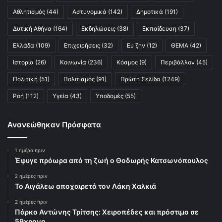
Αθλητισμός
(44)
Αστυνομικά
(142)
Δημοτικά
(191)
Δυτική Αθήνα
(164)
Εκδηλώσεις
(38)
Εκπαίδευση
(37)
Ελλάδα
(109)
Επιχειρήσεις
(32)
Ευ ζην
(12)
ΘΕΜΑ
(42)
Ιστορία
(26)
Κοινωνία
(236)
Κόσμος
(9)
Περιβάλλον
(45)
Πολιτική
(51)
Πολιτισμός
(91)
Πρώτη Σελίδα
(1249)
Ροή
(112)
Υγεία
(43)
Υποδομές
(55)
Ανανεώθηκαν Πρόσφατα
1 ημέρα πριν
Έφυγε πρόωρα από τη ζωή ο Θοδωρής Κατσωνόπουλος
2 ημέρες πριν
Το Αιγάλεω αποχαιρετά τον Λάκη Χαλκιά
2 ημέρες πριν
Πάρκο Αντώνης Τρίτσης: Χειροπέδες και πρόστιμο σε
59χρονο