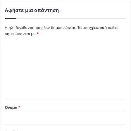
Αφήστε μια απάντηση
Η ηλ. διεύθυνση σας δεν δημοσιεύεται.
Τα υποχρεωτικά πεδία
σημειώνονται με
*
Σ
χ
ό
λ
ι
ο
*
Όνομα
*