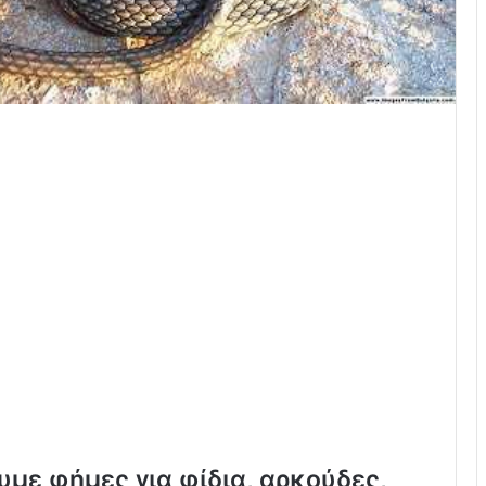
υμε φήμες για
φίδια, αρκούδες,