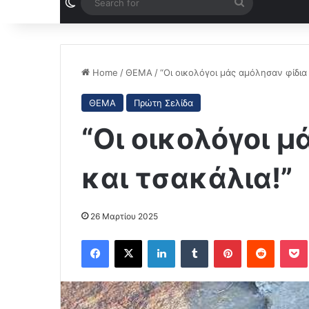
Switch skin
Search
for
Home
/
ΘΕΜΑ
/
“Οι οικολόγοι μάς αμόλησαν φίδια 
ΘΕΜΑ
Πρώτη Σελίδα
“Οι οικολόγοι 
και τσακάλια!”
26 Μαρτίου 2025
Facebook
X
LinkedIn
Tumblr
Pinterest
Reddit