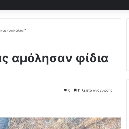
και τσακάλια!”
μάς αμόλησαν φίδια
0
11 λεπτά ανάγνωσης
Pocket