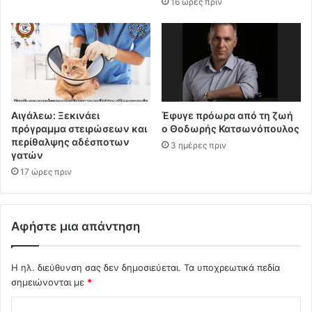
16 ώρες πριν
Αιγάλεω: Ξεκινάει
Έφυγε πρόωρα από τη ζωή
πρόγραμμα στειρώσεων και
ο Θοδωρής Κατσωνόπουλος
περίθαλψης αδέσποτων
3 ημέρες πριν
γατών
17 ώρες πριν
Αφήστε μια απάντηση
Η ηλ. διεύθυνση σας δεν δημοσιεύεται.
Τα υποχρεωτικά πεδία
σημειώνονται με
*
Σ