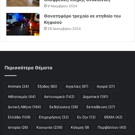
9 Νοεμβρίου 2024
Θανατηφόρο τροχαίο σε στηθαίο του
Κηφισού
28 Δεκεμβρίου 2024
Περισσότερα Θέματα
Animals
(24)
Έξοδος
(80)
Αγγελίες
(97)
Αγορά
(21)
Αθλητισμός
(44)
Αστυνομικά
(142)
Δημοτικά
(191)
Δυτική Αθήνα
(164)
Εκδηλώσεις
(38)
Εκπαίδευση
(37)
Ελλάδα
(109)
Επιχειρήσεις
(32)
Ευ ζην
(12)
ΘΕΜΑ
(42)
Ιστορία
(26)
Κοινωνία
(236)
Κόσμος
(9)
Περιβάλλον
(45)