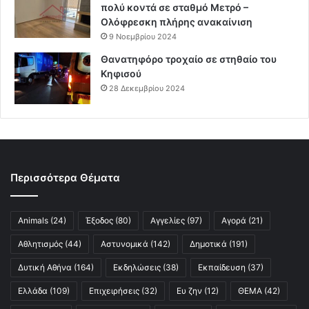
πολύ κοντά σε σταθμό Μετρό –
Ολόφρεσκη πλήρης ανακαίνιση
9 Νοεμβρίου 2024
Θανατηφόρο τροχαίο σε στηθαίο του
Κηφισού
28 Δεκεμβρίου 2024
Περισσότερα Θέματα
Animals
(24)
Έξοδος
(80)
Αγγελίες
(97)
Αγορά
(21)
Αθλητισμός
(44)
Αστυνομικά
(142)
Δημοτικά
(191)
Δυτική Αθήνα
(164)
Εκδηλώσεις
(38)
Εκπαίδευση
(37)
Ελλάδα
(109)
Επιχειρήσεις
(32)
Ευ ζην
(12)
ΘΕΜΑ
(42)