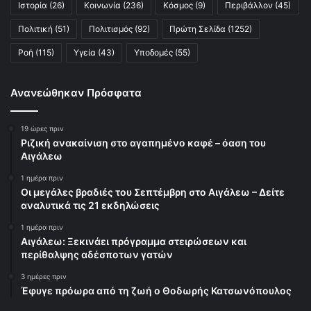
Ιστορία
(26)
Κοινωνία
(236)
Κόσμος
(9)
Περιβάλλον
(45)
Πολιτική
(51)
Πολιτισμός
(92)
Πρώτη Σελίδα
(1252)
Ροή
(115)
Υγεία
(43)
Υποδομές
(55)
Ανανεώθηκαν Πρόσφατα
19 ώρες πριν
Ριζική ανακαίνιση στο αγαπημένο καφέ – όαση του
Αιγάλεω
1 ημέρα πριν
Οι μεγάλες βραδιές του Σεπτέμβρη στο Αιγάλεω – Δείτε
αναλυτικά τις 21 εκδηλώσεις
1 ημέρα πριν
Αιγάλεω: Ξεκινάει πρόγραμμα στειρώσεων και
περίθαλψης αδέσποτων γατών
3 ημέρες πριν
Έφυγε πρόωρα από τη ζωή ο Θοδωρής Κατσωνόπουλος