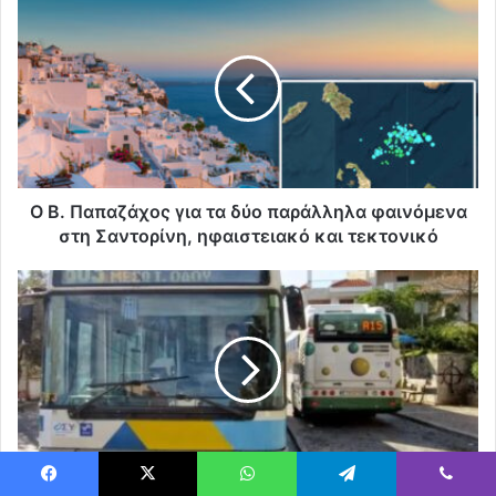
Ο Β. Παπαζάχος για τα δύο παράλληλα φαινόμενα
στη Σαντορίνη, ηφαιστειακό και τεκτονικό
Να γιατί χάνονται πάνω από 300.000 δρομολόγια
Facebook
X
WhatsApp
Telegram
Viber