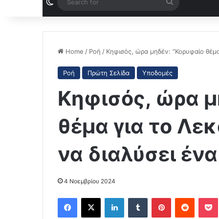
Switch skin
Search
for
Home
/
Ροή
/
Κηφισός, ώρα μηδέν: “Κορυφαίο θέμα
Ροή
Πρώτη Σελίδα
Υποδομές
Κηφισός, ώρα μ
θέμα για το Λε
να διαλύσει ένα
4 Νοεμβρίου 2024
Facebook
X
LinkedIn
Tumblr
Pinterest
Reddit