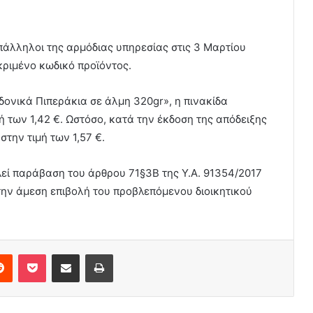
πάλληλοι της αρμόδιας υπηρεσίας στις 3 Μαρτίου
κριμένο κωδικό προϊόντος.
δονικά Πιπεράκια σε άλμη 320gr», η πινακίδα
 των 1,42 €. Ωστόσο, κατά την έκδοση της απόδειξης
στην τιμή των 1,57 €.
εί παράβαση του άρθρου 71§3Β της Υ.Α. 91354/2017
στην άμεση επιβολή του προβλεπόμενου διοικητικού
erest
Reddit
Pocket
Share via Email
Print