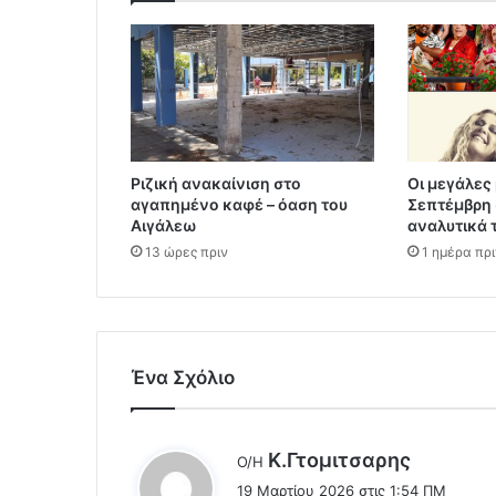
Ριζική ανακαίνιση στο
Οι μεγάλες 
αγαπημένο καφέ – όαση του
Σεπτέμβρη 
Αιγάλεω
αναλυτικά 
13 ώρες πριν
1 ημέρα πρι
Ένα Σχόλιο
λ
Κ.Γτομιτσαρης
Ο/Η
έ
19 Μαρτίου 2026 στις 1:54 ΠΜ