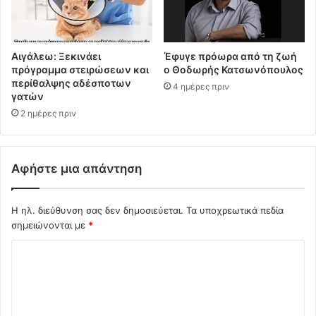
Αιγάλεω: Ξεκινάει
Έφυγε πρόωρα από τη ζωή
πρόγραμμα στειρώσεων και
ο Θοδωρής Κατσωνόπουλος
περίθαλψης αδέσποτων
4 ημέρες πριν
γατών
2 ημέρες πριν
Αφήστε μια απάντηση
Η ηλ. διεύθυνση σας δεν δημοσιεύεται.
Τα υποχρεωτικά πεδία
σημειώνονται με
*
Σ
χ
ό
λ