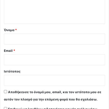
ι
ο
*
Όνομα
*
Email
*
Ιστότοπος
Αποθήκευσε το όνομά μου, email, και τον ιστότοπο μου σε
αυτόν τον πλοηγό για την επόμενη φορά που θα σχολιάσω.
Επιθυμώ να λαμβάνω ειδοποιήσεις για νέα σχόλια μέσω