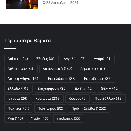
28 Δεκεμβρίου 2024
Περισσότερα Θέματα
Animals
(24)
Έξοδος
(80)
Αγγελίες
(97)
Αγορά
(21)
Αθλητισμός
(44)
Αστυνομικά
(142)
Δημοτικά
(191)
Δυτική Αθήνα
(164)
Εκδηλώσεις
(38)
Εκπαίδευση
(37)
Ελλάδα
(109)
Επιχειρήσεις
(32)
Ευ ζην
(12)
ΘΕΜΑ
(42)
Ιστορία
(26)
Κοινωνία
(236)
Κόσμος
(9)
Περιβάλλον
(45)
Πολιτική
(51)
Πολιτισμός
(92)
Πρώτη Σελίδα
(1252)
Ροή
(115)
Υγεία
(43)
Υποδομές
(55)