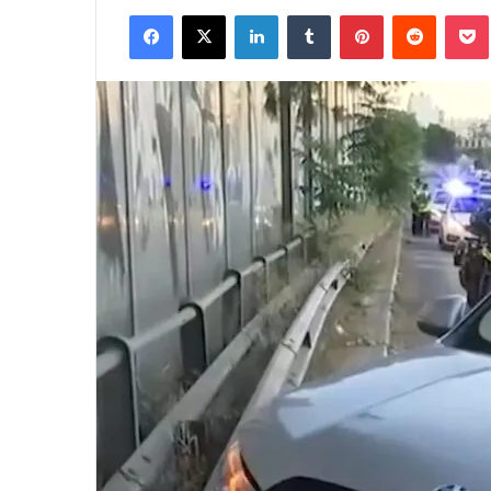
Facebook
X
LinkedIn
Tumblr
Pinterest
Reddit