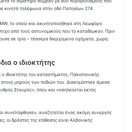
 μετά το αιματηρό συμβάν με δύο πυροβολισμούς που
ε κινητά τηλέφωνα στην οδό Πατησίων 274.
BMW, το οποίο και ακινητοποιήθηκε στη Λεωφόρο
στιχο από τους αστυνομικούς που το καταδίωκαν. Πριν
ουσε σε τρία – τέσσερα διερχόμενα οχήματα, χωρίς
δια ο ιδιοκτήτης
ί ο ιδιοκτήτης του καταστήματος, Πακιστανικής
ς στους μηρούς των ποδιών του. Διακομίστηκε άμεσα
υθρός Σταυρός», όπου και νοσηλεύεται εκτός
αι συνελήφθησαν, αναζητείται ένας ακόμη συνεργός
, οι δράστες της επίθεσης είναι Αλβανικής