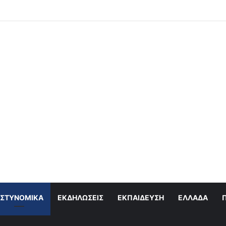
αδιές του Σεπτέμβρη στο Αιγάλεω – Δείτε αναλυτικά τις 21 εκδηλώσεις
ΣΤΥΝΟΜΙΚΆ
ΕΚΔΗΛΏΣΕΙΣ
ΕΚΠΑΊΔΕΥΣΗ
ΕΛΛΆΔΑ