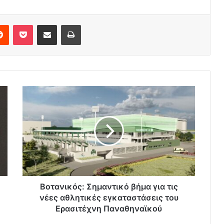
erest
Reddit
Pocket
Share via Email
Print
Βοτανικός: Σημαντικό βήμα για τις
νέες αθλητικές εγκαταστάσεις του
Ερασιτέχνη Παναθηναϊκού