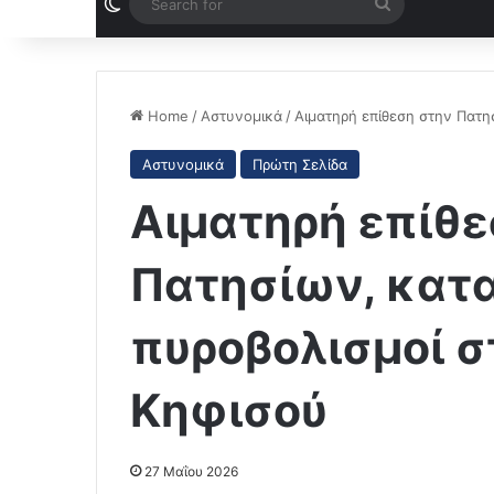
Switch skin
Search
for
Home
/
Αστυνομικά
/
Αιματηρή επίθεση στην Πατη
Αστυνομικά
Πρώτη Σελίδα
Αιματηρή επίθε
Πατησίων, κατ
πυροβολισμοί 
Κηφισού
27 Μαΐου 2026