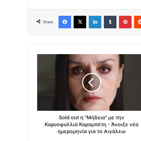
Facebook
X
LinkedIn
Tumblr
Pint
Share
Sold out η "Μήδεια" με την
Καρυοφυλλιά Καραμπέτη - Άνοιξε νέα
ημερομηνία για το Αιγάλεω