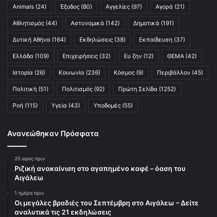
Animals
(24)
Έξοδος
(80)
Αγγελίες
(97)
Αγορά
(21)
Αθλητισμός
(44)
Αστυνομικά
(142)
Δημοτικά
(191)
Δυτική Αθήνα
(164)
Εκδηλώσεις
(38)
Εκπαίδευση
(37)
Ελλάδα
(109)
Επιχειρήσεις
(32)
Ευ ζην
(12)
ΘΕΜΑ
(42)
Ιστορία
(26)
Κοινωνία
(236)
Κόσμος
(9)
Περιβάλλον
(45)
Πολιτική
(51)
Πολιτισμός
(92)
Πρώτη Σελίδα
(1252)
Ροή
(115)
Υγεία
(43)
Υποδομές
(55)
Ανανεώθηκαν Πρόσφατα
20 ώρες πριν
Ριζική ανακαίνιση στο αγαπημένο καφέ – όαση του
Αιγάλεω
1 ημέρα πριν
Οι μεγάλες βραδιές του Σεπτέμβρη στο Αιγάλεω – Δείτε
αναλυτικά τις 21 εκδηλώσεις