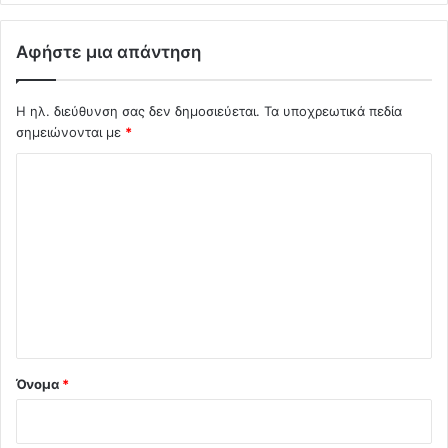
Αφήστε μια απάντηση
Η ηλ. διεύθυνση σας δεν δημοσιεύεται.
Τα υποχρεωτικά πεδία
σημειώνονται με
*
Σ
χ
ό
λ
ι
ο
*
Όνομα
*