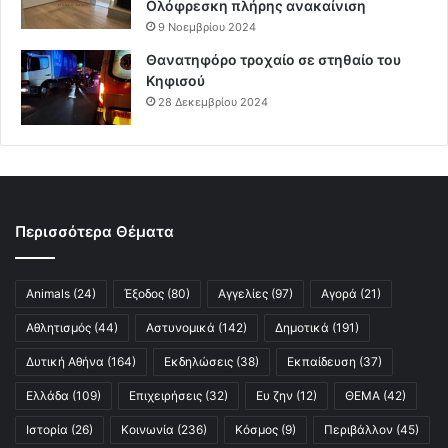
Ολόφρεσκη πλήρης ανακαίνιση
9 Νοεμβρίου 2024
Θανατηφόρο τροχαίο σε στηθαίο του
Κηφισού
28 Δεκεμβρίου 2024
Περισσότερα Θέματα
Animals
(24)
Έξοδος
(80)
Αγγελίες
(97)
Αγορά
(21)
Αθλητισμός
(44)
Αστυνομικά
(142)
Δημοτικά
(191)
Δυτική Αθήνα
(164)
Εκδηλώσεις
(38)
Εκπαίδευση
(37)
Ελλάδα
(109)
Επιχειρήσεις
(32)
Ευ ζην
(12)
ΘΕΜΑ
(42)
Ιστορία
(26)
Κοινωνία
(236)
Κόσμος
(9)
Περιβάλλον
(45)