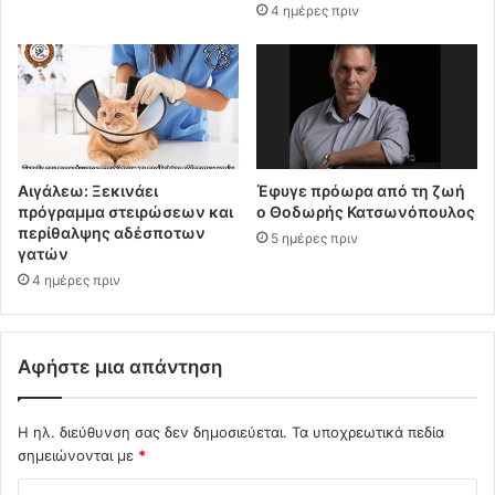
4 ημέρες πριν
Αιγάλεω: Ξεκινάει
Έφυγε πρόωρα από τη ζωή
πρόγραμμα στειρώσεων και
ο Θοδωρής Κατσωνόπουλος
περίθαλψης αδέσποτων
5 ημέρες πριν
γατών
4 ημέρες πριν
Αφήστε μια απάντηση
Η ηλ. διεύθυνση σας δεν δημοσιεύεται.
Τα υποχρεωτικά πεδία
σημειώνονται με
*
Σ