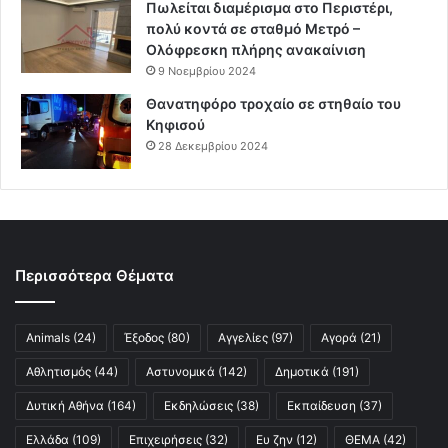
Πωλείται διαμέρισμα στο Περιστέρι,
πολύ κοντά σε σταθμό Μετρό –
Ολόφρεσκη πλήρης ανακαίνιση
9 Νοεμβρίου 2024
Θανατηφόρο τροχαίο σε στηθαίο του
Κηφισού
28 Δεκεμβρίου 2024
Περισσότερα Θέματα
Animals
(24)
Έξοδος
(80)
Αγγελίες
(97)
Αγορά
(21)
Αθλητισμός
(44)
Αστυνομικά
(142)
Δημοτικά
(191)
Δυτική Αθήνα
(164)
Εκδηλώσεις
(38)
Εκπαίδευση
(37)
Ελλάδα
(109)
Επιχειρήσεις
(32)
Ευ ζην
(12)
ΘΕΜΑ
(42)