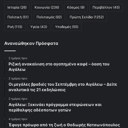
Ιστορία
(26)
Κοινωνία
(236)
Κόσμος
(9)
Περιβάλλον
(45)
Πολιτική
(51)
Πολιτισμός
(92)
Πρώτη Σελίδα
(1252)
Ροή
(115)
Υγεία
(43)
Υποδομές
(55)
Ανανεώθηκαν Πρόσφατα
2 ημέρες πριν
Ριζική ανακαίνιση στο αγαπημένο καφέ – όαση του
Αιγάλεω
2 ημέρες πριν
Οι μεγάλες βραδιές του Σεπτέμβρη στο Αιγάλεω – Δείτε
αναλυτικά τις 21 εκδηλώσεις
2 ημέρες πριν
Αιγάλεω: Ξεκινάει πρόγραμμα στειρώσεων και
περίθαλψης αδέσποτων γατών
4 ημέρες πριν
Έφυγε πρόωρα από τη ζωή ο Θοδωρής Κατσωνόπουλος