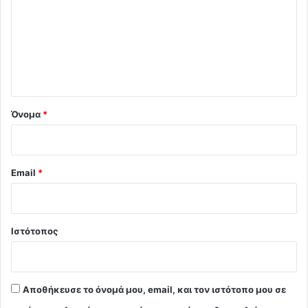
ό
λ
ι
ο
*
Όνομα
*
Email
*
Ιστότοπος
Αποθήκευσε το όνομά μου, email, και τον ιστότοπο μου σε