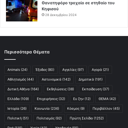
Θανατηφόρο τροχαίο σε στηθαίο του
Κηφισού
28 Δεκεμβρίου 2024
Περισσότερα Θέματα
Animals
(24)
Έξοδος
(80)
Αγγελίες
(97)
Αγορά
(21)
Αθλητισμός
(44)
Αστυνομικά
(142)
Δημοτικά
(191)
Δυτική Αθήνα
(164)
Εκδηλώσεις
(38)
Εκπαίδευση
(37)
Ελλάδα
(109)
Επιχειρήσεις
(32)
Ευ ζην
(12)
ΘΕΜΑ
(42)
Ιστορία
(26)
Κοινωνία
(236)
Κόσμος
(9)
Περιβάλλον
(45)
Πολιτική
(51)
Πολιτισμός
(92)
Πρώτη Σελίδα
(1252)
Ροή
(115)
Υγεία
(43)
Υποδομές
(55)