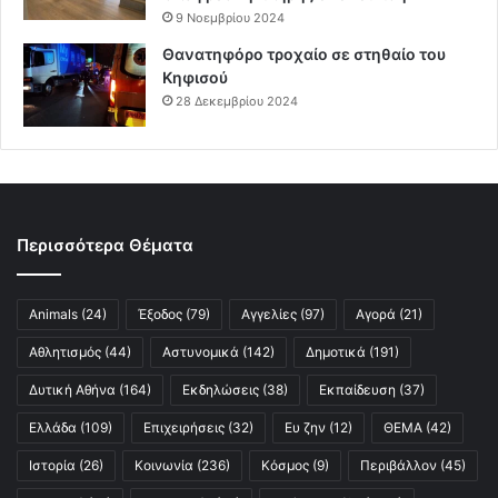
9 Νοεμβρίου 2024
Θανατηφόρο τροχαίο σε στηθαίο του
Κηφισού
28 Δεκεμβρίου 2024
Περισσότερα Θέματα
Animals
(24)
Έξοδος
(79)
Αγγελίες
(97)
Αγορά
(21)
Αθλητισμός
(44)
Αστυνομικά
(142)
Δημοτικά
(191)
Δυτική Αθήνα
(164)
Εκδηλώσεις
(38)
Εκπαίδευση
(37)
Ελλάδα
(109)
Επιχειρήσεις
(32)
Ευ ζην
(12)
ΘΕΜΑ
(42)
Ιστορία
(26)
Κοινωνία
(236)
Κόσμος
(9)
Περιβάλλον
(45)