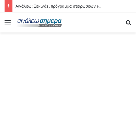
Αιγάλεω: Ξεκινάει πρόγραμμα στειρώσεων και περίθαλψης αδέσποτων γατών
Menu
Se