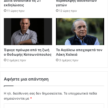
Δείτε αναλυτικά τις 21
περίθαλψης αδέσποτων
εκδηλώσεις
γατών
11 ώρες πριν
12 ώρες πριν
Έφυγε πρόωρα από τη ζωή
Το Αιγάλεω αποχαιρετά τον
ο Θοδωρής Κατσωνόπουλος
Λάκη Χαλκιά
2 ημέρες πριν
3 ημέρες πριν
Αφήστε μια απάντηση
Η ηλ. διεύθυνση σας δεν δημοσιεύεται.
Τα υποχρεωτικά πεδία
σημειώνονται με
*
Σ