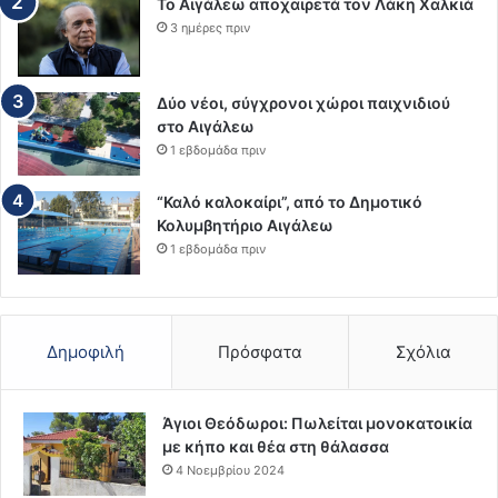
Το Αιγάλεω αποχαιρετά τον Λάκη Χαλκιά
3 ημέρες πριν
Δύο νέοι, σύγχρονοι χώροι παιχνιδιού
στο Αιγάλεω
1 εβδομάδα πριν
“Καλό καλοκαίρι”, από το Δημοτικό
Κολυμβητήριο Αιγάλεω
1 εβδομάδα πριν
Δημοφιλή
Πρόσφατα
Σχόλια
Άγιοι Θεόδωροι: Πωλείται μονοκατοικία
με κήπο και θέα στη θάλασσα
4 Νοεμβρίου 2024