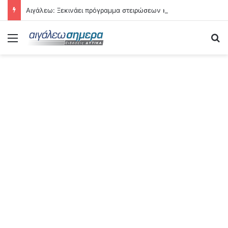
Αιγάλεω: Ξεκινάει πρόγραμμα στειρώσεων και περίθαλψης αδέσποτων γατών
Menu
Se