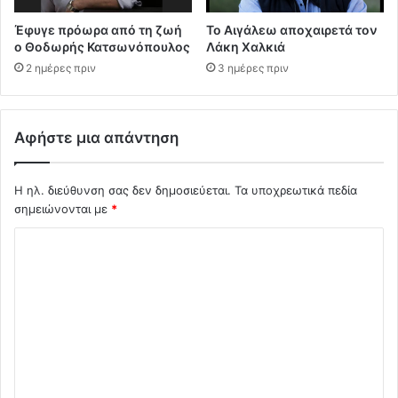
Έφυγε πρόωρα από τη ζωή
Το Αιγάλεω αποχαιρετά τον
ο Θοδωρής Κατσωνόπουλος
Λάκη Χαλκιά
2 ημέρες πριν
3 ημέρες πριν
Αφήστε μια απάντηση
Η ηλ. διεύθυνση σας δεν δημοσιεύεται.
Τα υποχρεωτικά πεδία
σημειώνονται με
*
Σ
χ
ό
λ
ι
ο