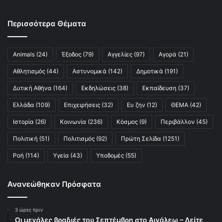
Περισσότερα Θέματα
Animals
(24)
Έξοδος
(79)
Αγγελίες
(97)
Αγορά
(21)
Αθλητισμός
(44)
Αστυνομικά
(142)
Δημοτικά
(191)
Δυτική Αθήνα
(164)
Εκδηλώσεις
(38)
Εκπαίδευση
(37)
Ελλάδα
(109)
Επιχειρήσεις
(32)
Ευ ζην
(12)
ΘΕΜΑ
(42)
Ιστορία
(26)
Κοινωνία
(236)
Κόσμος
(9)
Περιβάλλον
(45)
Πολιτική
(51)
Πολιτισμός
(92)
Πρώτη Σελίδα
(1251)
Ροή
(114)
Υγεία
(43)
Υποδομές
(55)
Ανανεώθηκαν Πρόσφατα
3 ώρες πριν
Οι μεγάλες βραδιές του Σεπτέμβρη στο Αιγάλεω – Δείτε