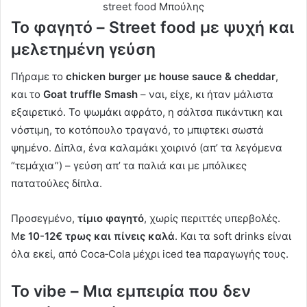
street food Μπούλης
Το φαγητό – Street food με ψυχή και
μελετημένη γεύση
Πήραμε το
chicken burger με house sauce & cheddar
,
και το
Goat truffle Smash
– ναι, είχε, κι ήταν μάλιστα
εξαιρετικό. Το ψωμάκι αφράτο, η σάλτσα πικάντικη και
νόστιμη, το κοτόπουλο τραγανό, το μπιφτεκι σωστά
ψημένο. Δίπλα, ένα καλαμάκι χοιρινό (απ’ τα λεγόμενα
“τεμάχια”) – γεύση απ’ τα παλιά και με μπόλικες
πατατούλες δίπλα.
Προσεγμένο,
τίμιο φαγητό
, χωρίς περιττές υπερβολές.
Μ
ε 10-12€ τρως και πίνεις καλά
. Και τα soft drinks είναι
όλα εκεί, από Coca‑Cola μέχρι iced tea παραγωγής τους.
Το vibe – Μια εμπειρία που δεν