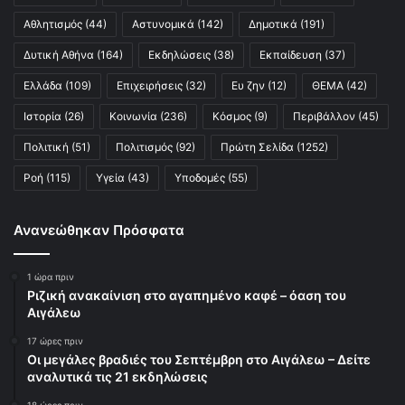
Αθλητισμός
(44)
Αστυνομικά
(142)
Δημοτικά
(191)
Δυτική Αθήνα
(164)
Εκδηλώσεις
(38)
Εκπαίδευση
(37)
Ελλάδα
(109)
Επιχειρήσεις
(32)
Ευ ζην
(12)
ΘΕΜΑ
(42)
Ιστορία
(26)
Κοινωνία
(236)
Κόσμος
(9)
Περιβάλλον
(45)
Πολιτική
(51)
Πολιτισμός
(92)
Πρώτη Σελίδα
(1252)
Ροή
(115)
Υγεία
(43)
Υποδομές
(55)
Ανανεώθηκαν Πρόσφατα
1 ώρα πριν
Ριζική ανακαίνιση στο αγαπημένο καφέ – όαση του
Αιγάλεω
17 ώρες πριν
Οι μεγάλες βραδιές του Σεπτέμβρη στο Αιγάλεω – Δείτε
αναλυτικά τις 21 εκδηλώσεις
18 ώρες πριν