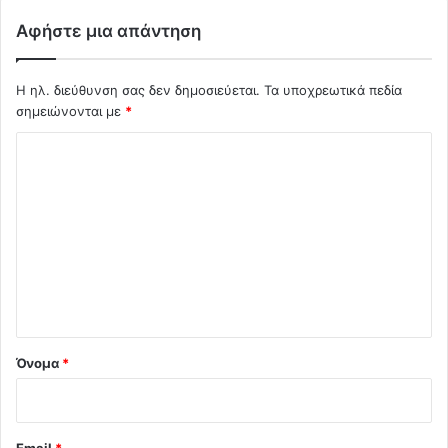
Αφήστε μια απάντηση
Η ηλ. διεύθυνση σας δεν δημοσιεύεται.
Τα υποχρεωτικά πεδία
σημειώνονται με
*
Σ
χ
ό
λ
ι
ο
*
Όνομα
*
Email
*