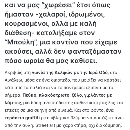
και να μας “χωρέσει” έτσι όπως
ήμασταν -χαλαροί, ιδρωμένοι,
κουρασμένοι, αλλά με καλή
διάθεση- καταλήξαμε
στον
“Μπούλη”
, μια καντίνα που είχαμε
ακούσει, αλλά δεν φανταζόμασταν
πόσο ωραία θα μας καθίσει.
Ακριβώς στη
γωνία της Δελφών με την Ιερά
Οδό
, στο
Αιγάλεω, μέσα σε ένα οικόπεδο, που μοιάζει να κρατάει
κάτι από τα παλιά και να το παντρεύει έξυπνα με το
σήμερα.
Πεύκο, πλακόστρωτο, ξύλο, γιρλάντες με
λάμπες
, μια δόση ανεπιτήδευτης αυθεντικότητας λες και
έπεσες σε μια σκηνή από σινεμά. Και στο φόντο,
ένα
τεράστιο graffiti
με επιβλητικό βλέμμα να κοιτάζει πάνω
από την αυλή. Street art με χαρακτήρα, όχι διακόσμηση.