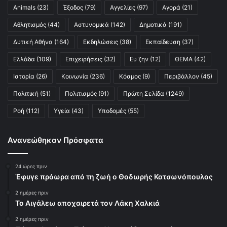
Animals
(23)
Έξοδος
(79)
Αγγελίες
(97)
Αγορά
(21)
Αθλητισμός
(44)
Αστυνομικά
(142)
Δημοτικά
(191)
Δυτική Αθήνα
(164)
Εκδηλώσεις
(38)
Εκπαίδευση
(37)
Ελλάδα
(109)
Επιχειρήσεις
(32)
Ευ ζην
(12)
ΘΕΜΑ
(42)
Ιστορία
(26)
Κοινωνία
(236)
Κόσμος
(9)
Περιβάλλον
(45)
Πολιτική
(51)
Πολιτισμός
(91)
Πρώτη Σελίδα
(1249)
Ροή
(112)
Υγεία
(43)
Υποδομές
(55)
Ανανεώθηκαν Πρόσφατα
24 ώρες πριν
Έφυγε πρόωρα από τη ζωή ο Θοδωρής Κατσωνόπουλος
2 ημέρες πριν
Το Αιγάλεω αποχαιρετά τον Λάκη Χαλκιά
2 ημέρες πριν