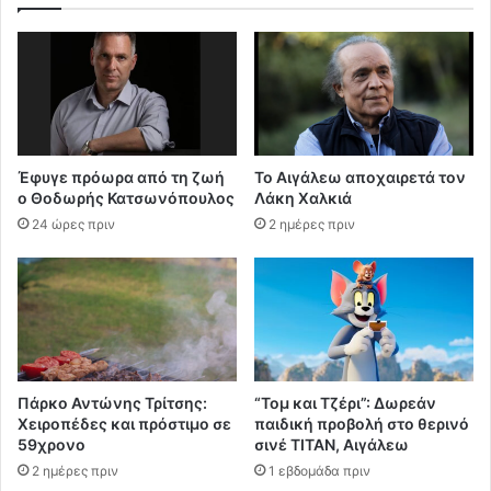
Έφυγε πρόωρα από τη ζωή
Το Αιγάλεω αποχαιρετά τον
ο Θοδωρής Κατσωνόπουλος
Λάκη Χαλκιά
24 ώρες πριν
2 ημέρες πριν
Πάρκο Αντώνης Τρίτσης:
“Τομ και Τζέρι”: Δωρεάν
Χειροπέδες και πρόστιμο σε
παιδική προβολή στο θερινό
59χρονο
σινέ ΤΙΤΑΝ, Αιγάλεω
2 ημέρες πριν
1 εβδομάδα πριν