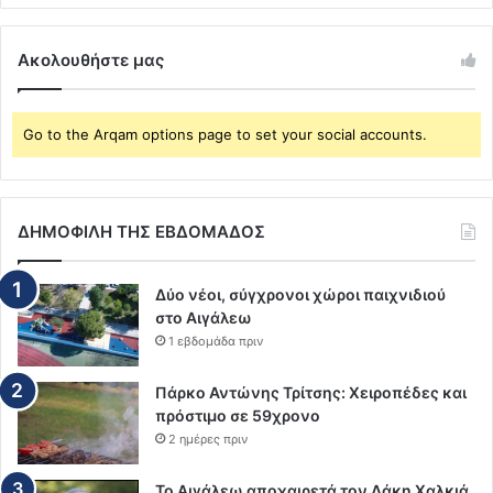
Ακολουθήστε μας
Go to the Arqam options page to set your social accounts.
ΔΗΜΟΦΙΛΗ ΤΗΣ ΕΒΔΟΜΑΔΟΣ
Δύο νέοι, σύγχρονοι χώροι παιχνιδιού
στο Αιγάλεω
1 εβδομάδα πριν
Πάρκο Αντώνης Τρίτσης: Χειροπέδες και
πρόστιμο σε 59χρονο
2 ημέρες πριν
Το Αιγάλεω αποχαιρετά τον Λάκη Χαλκιά