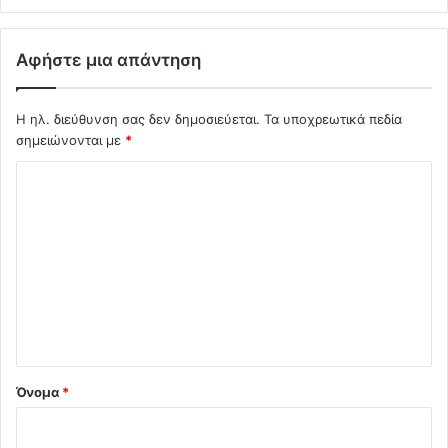
Αφήστε μια απάντηση
Η ηλ. διεύθυνση σας δεν δημοσιεύεται.
Τα υποχρεωτικά πεδία
σημειώνονται με
*
Σ
χ
ό
λ
ι
ο
*
Όνομα
*