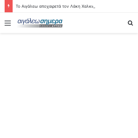
Το Αιγάλεω αποχαιρετά τον Λάκη Χαλκιά
Menu
Se