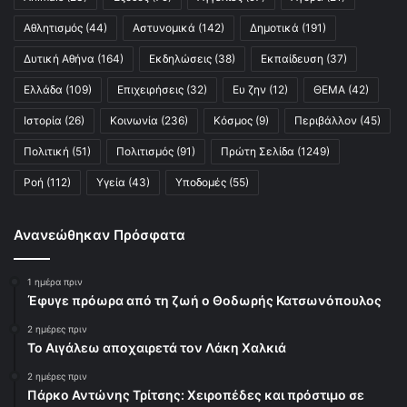
Αθλητισμός
(44)
Αστυνομικά
(142)
Δημοτικά
(191)
Δυτική Αθήνα
(164)
Εκδηλώσεις
(38)
Εκπαίδευση
(37)
Ελλάδα
(109)
Επιχειρήσεις
(32)
Ευ ζην
(12)
ΘΕΜΑ
(42)
Ιστορία
(26)
Κοινωνία
(236)
Κόσμος
(9)
Περιβάλλον
(45)
Πολιτική
(51)
Πολιτισμός
(91)
Πρώτη Σελίδα
(1249)
Ροή
(112)
Υγεία
(43)
Υποδομές
(55)
Ανανεώθηκαν Πρόσφατα
1 ημέρα πριν
Έφυγε πρόωρα από τη ζωή ο Θοδωρής Κατσωνόπουλος
2 ημέρες πριν
Το Αιγάλεω αποχαιρετά τον Λάκη Χαλκιά
2 ημέρες πριν
Πάρκο Αντώνης Τρίτσης: Χειροπέδες και πρόστιμο σε