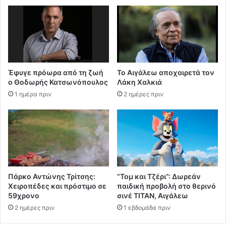
Έφυγε πρόωρα από τη ζωή
Το Αιγάλεω αποχαιρετά τον
ο Θοδωρής Κατσωνόπουλος
Λάκη Χαλκιά
1 ημέρα πριν
2 ημέρες πριν
Πάρκο Αντώνης Τρίτσης:
“Τομ και Τζέρι”: Δωρεάν
Χειροπέδες και πρόστιμο σε
παιδική προβολή στο θερινό
59χρονο
σινέ ΤΙΤΑΝ, Αιγάλεω
2 ημέρες πριν
1 εβδομάδα πριν