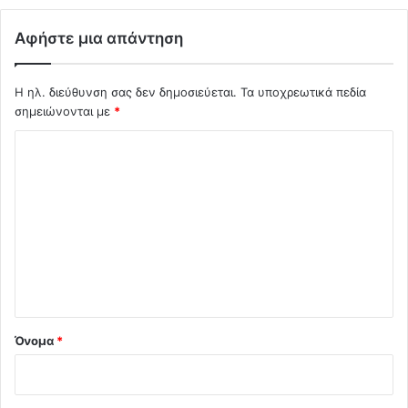
Αφήστε μια απάντηση
Η ηλ. διεύθυνση σας δεν δημοσιεύεται.
Τα υποχρεωτικά πεδία
σημειώνονται με
*
Σ
χ
ό
λ
ι
ο
*
Όνομα
*