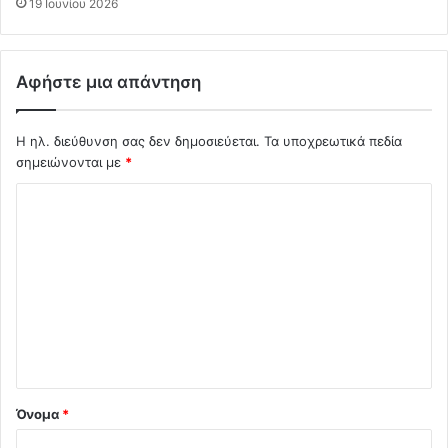
19 Ιουνίου 2026
Αφήστε μια απάντηση
Η ηλ. διεύθυνση σας δεν δημοσιεύεται.
Τα υποχρεωτικά πεδία
σημειώνονται με
*
Σ
χ
ό
λ
ι
ο
*
Όνομα
*