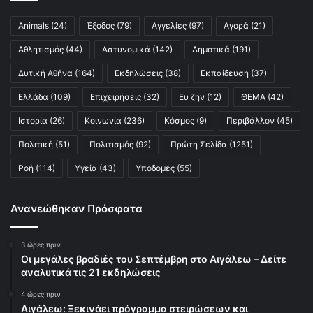
Animals
(24)
Έξοδος
(79)
Αγγελίες
(97)
Αγορά
(21)
Αθλητισμός
(44)
Αστυνομικά
(142)
Δημοτικά
(191)
Δυτική Αθήνα
(164)
Εκδηλώσεις
(38)
Εκπαίδευση
(37)
Ελλάδα
(109)
Επιχειρήσεις
(32)
Ευ ζην
(12)
ΘΕΜΑ
(42)
Ιστορία
(26)
Κοινωνία
(236)
Κόσμος
(9)
Περιβάλλον
(45)
Πολιτική
(51)
Πολιτισμός
(92)
Πρώτη Σελίδα
(1251)
Ροή
(114)
Υγεία
(43)
Υποδομές
(55)
Ανανεώθηκαν Πρόσφατα
3 ώρες πριν
Οι μεγάλες βραδιές του Σεπτέμβρη στο Αιγάλεω – Δείτε
αναλυτικά τις 21 εκδηλώσεις
4 ώρες πριν
Αιγάλεω: Ξεκινάει πρόγραμμα στειρώσεων και