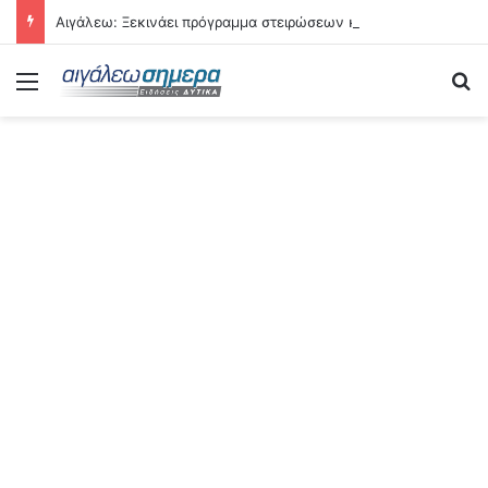
Αιγάλεω: Ξεκινάει πρόγραμμα στειρώσεων και περίθαλψης αδέσποτων γατών
Menu
Se