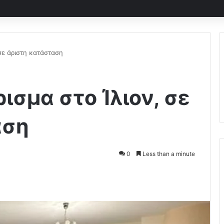
 σε άριστη κατάσταση
ισμα στο Ίλιον, σε
αση
0
Less than a minute
Pocket