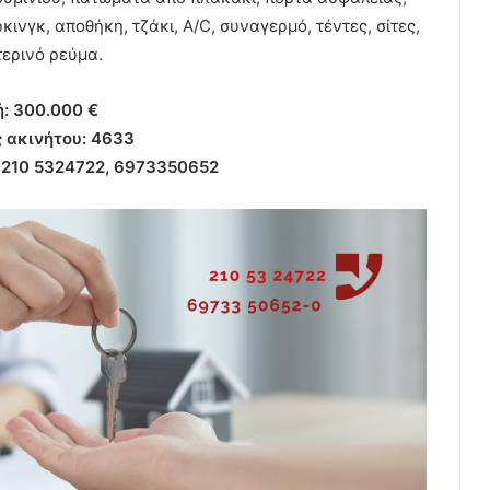
ινγκ, αποθήκη, τζάκι, A/C, συναγερμό, τέντες, σίτες,
τερινό ρεύμα.
ή: 300.000 €
 ακινήτου: 4633
, 210 5324722, 6973350652