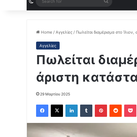
Switch skin
Search
for
Home
/
Αγγελίες
/
Πωλείται διαμέρισμα στο Ίλιον,
Αγγελίες
Πωλείται διαμέρ
άριστη κατάστ
29 Μαρτίου 2025
Facebook
X
LinkedIn
Tumblr
Pinterest
Reddit