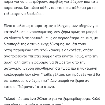
πάρει για να επιστρέψουν, ακριβώς γιατί έχουν πιει κάτι
παραπάνω. Και τώρα κάθονται στο πίσω κάθισμα με το
ταξίμετρο να δουλεύει…
Είναι απολύτως απαραίτητος ο έλεγχος των οδηγών για
κατανάλωση οινοπνεύματος. Δεν ξέρω όμως αν μπορεί
να γίνεται διαφορετικά, ίσως σε περισσότερα σημεία, με
διασπορά της αστυνομικής δύναμης. Και ότι τόσο
“σταμπαρισμένα” ότι “εδώ κάνουμε αλκοτέστ”, οπότε
αναπόφευκτα “πέφτει σύρμα” στα κινητά. Ίσως, από την
άλλη, όλη αυτή η φασαρία να θεωρείται από την
αστυνομία ισχυρή υπενθύμιση ότι τώρα πια η νυκτερινή
κυκλοφορία δεν είναι “παίξε γέλασε και πρόσεξε γιατί θα
σε πιάσουμε, αν έχεις πιει”. Δεν μπορώ να ξέρω αν
κάποιοι “διέφυγαν” στα στενά.
Τελικά πέρασε ένα 20λεπτο για να ξεμπερδέψουμε. Καλά
που είχα μπαταρία στο κινητό μου.”