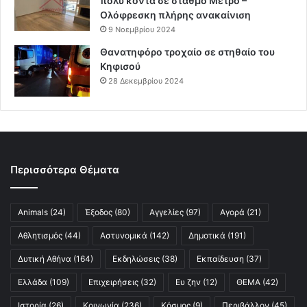
πολύ κοντά σε σταθμό Μετρό –
Ολόφρεσκη πλήρης ανακαίνιση
9 Νοεμβρίου 2024
Θανατηφόρο τροχαίο σε στηθαίο του
Κηφισού
28 Δεκεμβρίου 2024
Περισσότερα Θέματα
Animals
(24)
Έξοδος
(80)
Αγγελίες
(97)
Αγορά
(21)
Αθλητισμός
(44)
Αστυνομικά
(142)
Δημοτικά
(191)
Δυτική Αθήνα
(164)
Εκδηλώσεις
(38)
Εκπαίδευση
(37)
Ελλάδα
(109)
Επιχειρήσεις
(32)
Ευ ζην
(12)
ΘΕΜΑ
(42)
Ιστορία
(26)
Κοινωνία
(236)
Κόσμος
(9)
Περιβάλλον
(45)