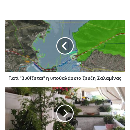
Γιατί "βυθίζεται" η υποθαλάσσια ζεύξη Σαλαμίνας