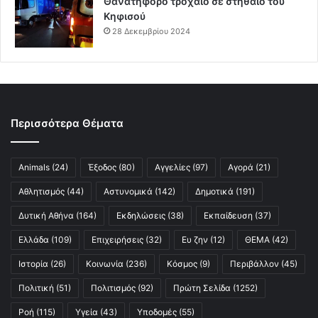
Θανατηφόρο τροχαίο σε στηθαίο του
Κηφισού
28 Δεκεμβρίου 2024
Περισσότερα Θέματα
Animals
(24)
Έξοδος
(80)
Αγγελίες
(97)
Αγορά
(21)
Αθλητισμός
(44)
Αστυνομικά
(142)
Δημοτικά
(191)
Δυτική Αθήνα
(164)
Εκδηλώσεις
(38)
Εκπαίδευση
(37)
Ελλάδα
(109)
Επιχειρήσεις
(32)
Ευ ζην
(12)
ΘΕΜΑ
(42)
Ιστορία
(26)
Κοινωνία
(236)
Κόσμος
(9)
Περιβάλλον
(45)
Πολιτική
(51)
Πολιτισμός
(92)
Πρώτη Σελίδα
(1252)
Ροή
(115)
Υγεία
(43)
Υποδομές
(55)