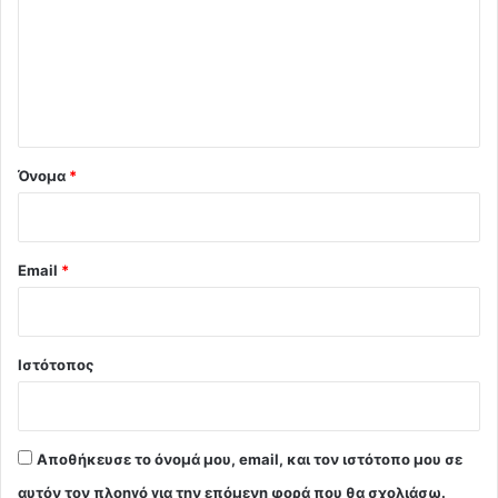
ό
λ
ι
ο
*
Όνομα
*
Email
*
Ιστότοπος
Αποθήκευσε το όνομά μου, email, και τον ιστότοπο μου σε
αυτόν τον πλοηγό για την επόμενη φορά που θα σχολιάσω.