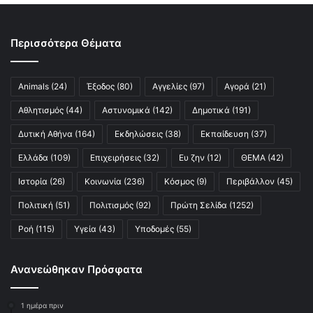
Περισσότερα Θέματα
Animals
(24)
Έξοδος
(80)
Αγγελίες
(97)
Αγορά
(21)
Αθλητισμός
(44)
Αστυνομικά
(142)
Δημοτικά
(191)
Δυτική Αθήνα
(164)
Εκδηλώσεις
(38)
Εκπαίδευση
(37)
Ελλάδα
(109)
Επιχειρήσεις
(32)
Ευ ζην
(12)
ΘΕΜΑ
(42)
Ιστορία
(26)
Κοινωνία
(236)
Κόσμος
(9)
Περιβάλλον
(45)
Πολιτική
(51)
Πολιτισμός
(92)
Πρώτη Σελίδα
(1252)
Ροή
(115)
Υγεία
(43)
Υποδομές
(55)
Ανανεώθηκαν Πρόσφατα
1 ημέρα πριν