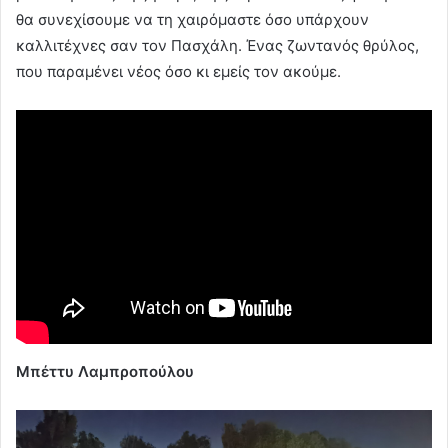
θα συνεχίσουμε να τη χαιρόμαστε όσο υπάρχουν
καλλιτέχνες σαν τον Πασχάλη. Ένας ζωντανός θρύλος,
που παραμένει νέος όσο κι εμείς τον ακούμε.
Μπέττυ Λαμπροπούλου