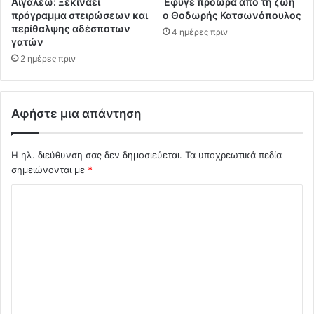
Αιγάλεω: Ξεκινάει
Έφυγε πρόωρα από τη ζωή
πρόγραμμα στειρώσεων και
ο Θοδωρής Κατσωνόπουλος
περίθαλψης αδέσποτων
4 ημέρες πριν
γατών
2 ημέρες πριν
Αφήστε μια απάντηση
Η ηλ. διεύθυνση σας δεν δημοσιεύεται.
Τα υποχρεωτικά πεδία
σημειώνονται με
*
Σ
χ
ό
λ
ι
ο