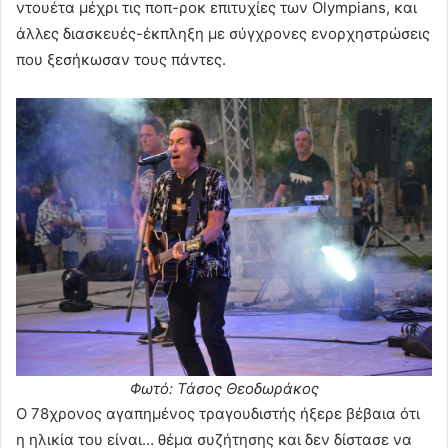
ντουέτα μέχρι τις ποπ-ροκ επιτυχίες των Olympians, και
άλλες διασκευές-έκπληξη με σύγχρονες ενορχηστρώσεις
που ξεσήκωσαν τους πάντες.
Φωτό: Τάσος Θεοδωράκος
Ο 78χρονος αγαπημένος τραγουδιστής ήξερε βέβαια ότι
η ηλικία του είναι… θέμα συζήτησης και δεν δίστασε να