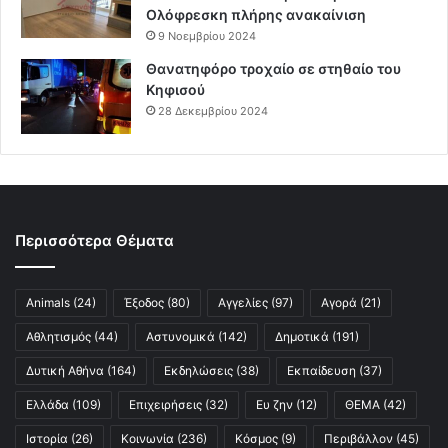
Ολόφρεσκη πλήρης ανακαίνιση
9 Νοεμβρίου 2024
Θανατηφόρο τροχαίο σε στηθαίο του
Κηφισού
28 Δεκεμβρίου 2024
Περισσότερα Θέματα
Animals
(24)
Έξοδος
(80)
Αγγελίες
(97)
Αγορά
(21)
Αθλητισμός
(44)
Αστυνομικά
(142)
Δημοτικά
(191)
Δυτική Αθήνα
(164)
Εκδηλώσεις
(38)
Εκπαίδευση
(37)
Ελλάδα
(109)
Επιχειρήσεις
(32)
Ευ ζην
(12)
ΘΕΜΑ
(42)
Ιστορία
(26)
Κοινωνία
(236)
Κόσμος
(9)
Περιβάλλον
(45)