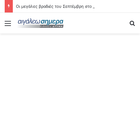
Οι μεγάλες βραδιές του Σεπτέμβρη στο Αιγάλεω – Δείτε αναλυτικά τις 21 εκδηλώσεις
Menu
Se