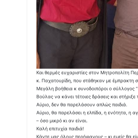
Και θερμές ευχαριστίες στον Μητροπολίτη Περ
κ. Παχατουρίδη, που στάθηκαν με έμπρακτη σ
Μεγάλη βοήθεια κ συνοδοιπόροι ο σύλλογος “
Βούλας να κάνει τέτοιες δράσεις και στήριξε
Αύριο, δεν θα παρελάσουν απλώς παιδιά.
Αύριο, θα παρελάσει η ελπίδα, η ενότητα, η α
– όσο μικρό κι αν είναι.
Καλή επιτυχία παιδιά!
Κάντε μας όλους περήφανους – κι εμείς θα εί