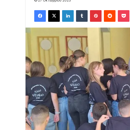
27 Οκτωβρίου 2025
Facebook
X
LinkedIn
Tumblr
Pinterest
Reddit