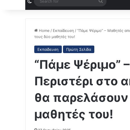
Switch skin
Search
for
Home
/
Εκπαίδευση
/
“Πάμε Ψέριμο” – Μαθητές από
τους δύο μαθητές του!
Εκπαίδευση
Πρώτη Σελίδα
“Πάμε Ψέριμο” 
Περιστέρι στο α
θα παρελάσουν 
μαθητές του!