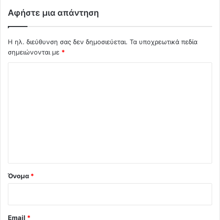
Αφήστε μια απάντηση
Η ηλ. διεύθυνση σας δεν δημοσιεύεται.
Τα υποχρεωτικά πεδία
σημειώνονται με
*
Σ
χ
ό
λ
ι
ο
*
Όνομα
*
Email
*