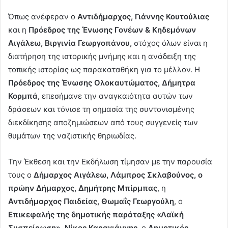
Όπως ανέφεραν ο
Αντιδήμαρχος, Γιάννης Κουτούλιας
και η
Πρόεδρος της Ένωσης Γονέων & Κηδεμόνων
Αιγάλεω, Βιργινία Γεωργοπάνου,
στόχος όλων είναι η
διατήρηση της ιστορικής μνήμης και η ανάδειξη της
τοπικής ιστορίας ως παρακαταθήκη για το μέλλον. Η
Πρόεδρος της Ένωσης Ολοκαυτώματος, Δήμητρα
Κορμπά,
επεσήμανε την αναγκαιότητα αυτών των
δράσεων και τόνισε τη σημασία της συντονισμένης
διεκδίκησης αποζημιώσεων από τους συγγενείς των
θυμάτων της ναζιστικής θηριωδίας.
Την Έκθεση και την Εκδήλωση τίμησαν με την παρουσία
τους ο
Δήμαρχος Αιγάλεω, Λάμπρος Σκλαβούνος, ο
πρώην Δήμαρχος, Δημήτρης Μπίρμπας
, η
Αντιδήμαρχος Παιδείας, Θωμαΐς Γεωργούλη
, ο
Επικεφαλής της δημοτικής παράταξης «Λαϊκή
Συσπείρωση», Νίκος Καραγιάννης,
ο
Δημοτικός