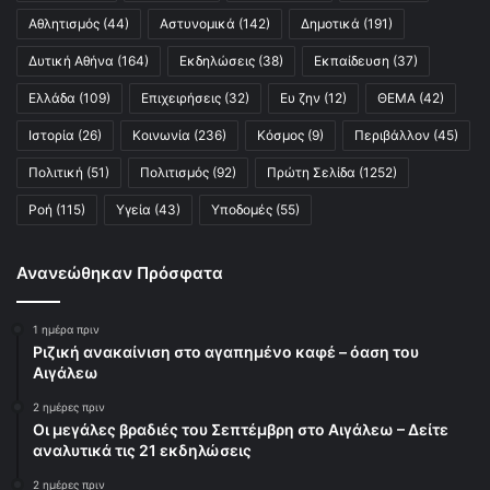
Αθλητισμός
(44)
Αστυνομικά
(142)
Δημοτικά
(191)
Δυτική Αθήνα
(164)
Εκδηλώσεις
(38)
Εκπαίδευση
(37)
Ελλάδα
(109)
Επιχειρήσεις
(32)
Ευ ζην
(12)
ΘΕΜΑ
(42)
Ιστορία
(26)
Κοινωνία
(236)
Κόσμος
(9)
Περιβάλλον
(45)
Πολιτική
(51)
Πολιτισμός
(92)
Πρώτη Σελίδα
(1252)
Ροή
(115)
Υγεία
(43)
Υποδομές
(55)
Ανανεώθηκαν Πρόσφατα
1 ημέρα πριν
Ριζική ανακαίνιση στο αγαπημένο καφέ – όαση του
Αιγάλεω
2 ημέρες πριν
Οι μεγάλες βραδιές του Σεπτέμβρη στο Αιγάλεω – Δείτε
αναλυτικά τις 21 εκδηλώσεις
2 ημέρες πριν