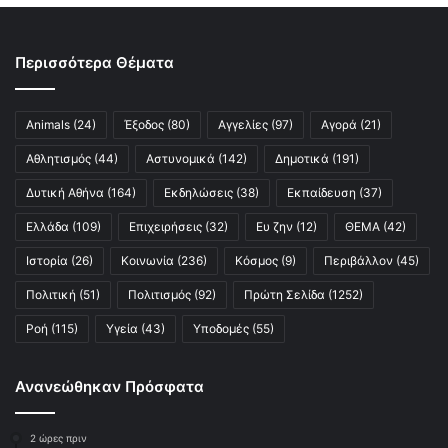
Περισσότερα Θέματα
Animals
(24)
Έξοδος
(80)
Αγγελίες
(97)
Αγορά
(21)
Αθλητισμός
(44)
Αστυνομικά
(142)
Δημοτικά
(191)
Δυτική Αθήνα
(164)
Εκδηλώσεις
(38)
Εκπαίδευση
(37)
Ελλάδα
(109)
Επιχειρήσεις
(32)
Ευ ζην
(12)
ΘΕΜΑ
(42)
Ιστορία
(26)
Κοινωνία
(236)
Κόσμος
(9)
Περιβάλλον
(45)
Πολιτική
(51)
Πολιτισμός
(92)
Πρώτη Σελίδα
(1252)
Ροή
(115)
Υγεία
(43)
Υποδομές
(55)
Ανανεώθηκαν Πρόσφατα
2 ώρες πριν