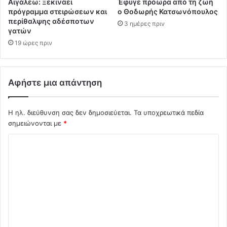
Αιγάλεω: Ξεκινάει
Έφυγε πρόωρα από τη ζωή
πρόγραμμα στειρώσεων και
ο Θοδωρής Κατσωνόπουλος
περίθαλψης αδέσποτων
3 ημέρες πριν
γατών
19 ώρες πριν
Αφήστε μια απάντηση
Η ηλ. διεύθυνση σας δεν δημοσιεύεται.
Τα υποχρεωτικά πεδία
σημειώνονται με
*
Σ
χ
ό
λ
ι
ο