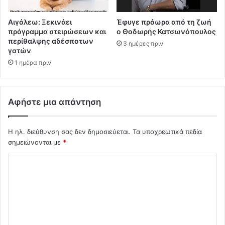
Αιγάλεω: Ξεκινάει
Έφυγε πρόωρα από τη ζωή
πρόγραμμα στειρώσεων και
ο Θοδωρής Κατσωνόπουλος
περίθαλψης αδέσποτων
3 ημέρες πριν
γατών
1 ημέρα πριν
Αφήστε μια απάντηση
Η ηλ. διεύθυνση σας δεν δημοσιεύεται.
Τα υποχρεωτικά πεδία
σημειώνονται με
*
Σ
χ
ό
λ
ι