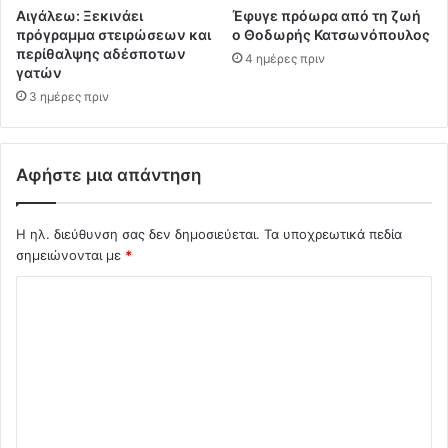
Αιγάλεω: Ξεκινάει
Έφυγε πρόωρα από τη ζωή
πρόγραμμα στειρώσεων και
ο Θοδωρής Κατσωνόπουλος
περίθαλψης αδέσποτων
4 ημέρες πριν
γατών
3 ημέρες πριν
Αφήστε μια απάντηση
Η ηλ. διεύθυνση σας δεν δημοσιεύεται.
Τα υποχρεωτικά πεδία
σημειώνονται με
*
Σ
χ
ό
λ
ι
ο