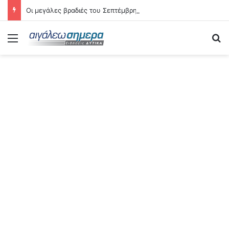
Οι μεγάλες βραδιές του Σεπτέμβρη στο Αιγάλεω – Δείτε αναλυτικά τις 21 εκδηλώσεις
Menu
Se