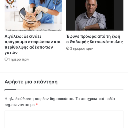
Αιγάλεω: Ξεκινάει
Έφυγε πρόωρα από τη ζωή
πρόγραμμα στειρώσεων και
ο Θοδωρής Κατσωνόπουλος
περίθαλψης αδέσποτων
3 ημέρες πριν
γατών
1 ημέρα πριν
Αφήστε μια απάντηση
Η ηλ. διεύθυνση σας δεν δημοσιεύεται.
Τα υποχρεωτικά πεδία
σημειώνονται με
*
Σ
χ