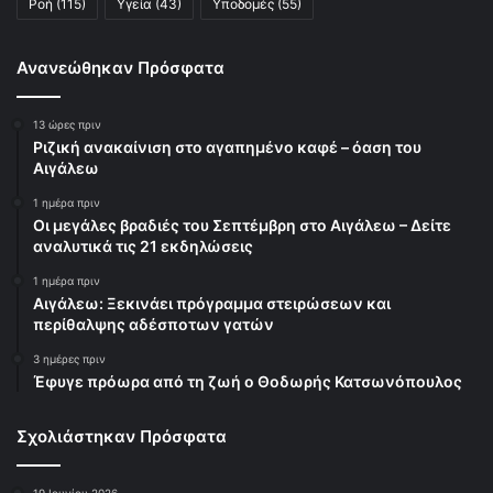
Ροή
(115)
Υγεία
(43)
Υποδομές
(55)
Ανανεώθηκαν Πρόσφατα
13 ώρες πριν
Ριζική ανακαίνιση στο αγαπημένο καφέ – όαση του
Αιγάλεω
1 ημέρα πριν
Οι μεγάλες βραδιές του Σεπτέμβρη στο Αιγάλεω – Δείτε
αναλυτικά τις 21 εκδηλώσεις
1 ημέρα πριν
Αιγάλεω: Ξεκινάει πρόγραμμα στειρώσεων και
περίθαλψης αδέσποτων γατών
3 ημέρες πριν
Έφυγε πρόωρα από τη ζωή ο Θοδωρής Κατσωνόπουλος
Σχολιάστηκαν Πρόσφατα
19 Ιουνίου 2026