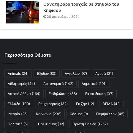
Θανατηφόρο τροχαίο σε στηθαίο του
Κηφισού
28 Δεκεμβρίου 2024
Περισσότερα Θέματα
Animals
(24)
Έξοδος
(80)
Αγγελίες
(97)
Αγορά
(21)
Αθλητισμός
(44)
Αστυνομικά
(142)
Δημοτικά
(191)
Δυτική Αθήνα
(164)
Εκδηλώσεις
(38)
Εκπαίδευση
(37)
Ελλάδα
(109)
Επιχειρήσεις
(32)
Ευ ζην
(12)
ΘΕΜΑ
(42)
Ιστορία
(26)
Κοινωνία
(236)
Κόσμος
(9)
Περιβάλλον
(45)
Πολιτική
(51)
Πολιτισμός
(92)
Πρώτη Σελίδα
(1252)