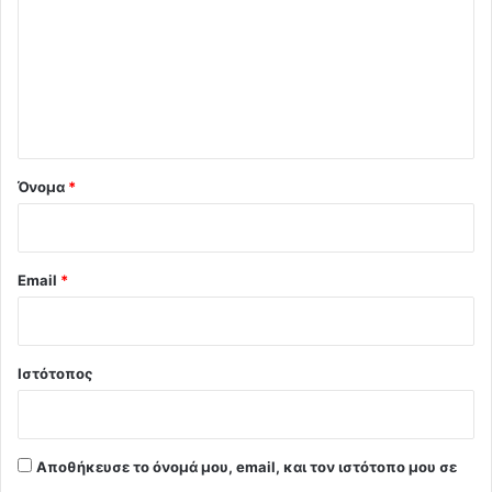
ό
λ
ι
ο
*
Όνομα
*
Email
*
Ιστότοπος
Αποθήκευσε το όνομά μου, email, και τον ιστότοπο μου σε