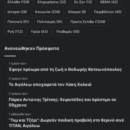
Ελλάδα
(109)
Επιχειρήσεις
(32)
Ευ ζην
(12)
ΘΕΜΑ
(42)
Ιστορία
(26)
Κοινωνία
(236)
Κόσμος
(9)
Περιβάλλον
(45)
Πολιτική
(51)
Πολιτισμός
(91)
Πρώτη Σελίδα
(1249)
Ροή
(112)
Υγεία
(43)
Υποδομές
(55)
Ανανεώθηκαν Πρόσφατα
1 ημέρα πριν
Έφυγε πρόωρα από τη ζωή ο Θοδωρής Κατσωνόπουλος
2 ημέρες πριν
Το Αιγάλεω αποχαιρετά τον Λάκη Χαλκιά
2 ημέρες πριν
Πάρκο Αντώνης Τρίτσης: Χειροπέδες και πρόστιμο σε
59χρονο
1 εβδομάδα πριν
“Τομ και Τζέρι”: Δωρεάν παιδική προβολή στο θερινό σινέ
ΤΙΤΑΝ, Αιγάλεω