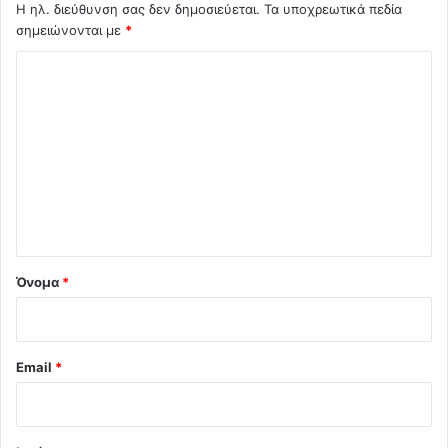
Η ηλ. διεύθυνση σας δεν δημοσιεύεται.
Τα υποχρεωτικά πεδία
σημειώνονται με
*
Σ
χ
ό
λ
ι
ο
*
Όνομα
*
Email
*