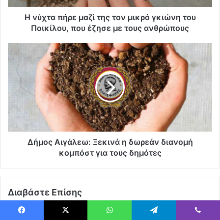
Η νύχτα πήρε μαζί της τον μικρό γκιώνη του
Ποικίλου, που έζησε με τους ανθρώπους
Δήμος Αιγάλεω: Ξεκινά η δωρεάν διανομή
κομπόστ για τους δημότες
Διαβάστε Επίσης
Facebook
X
WhatsApp
Telegram
Viber