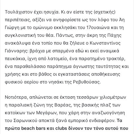
Τουλάχιστον έχει ησυχία. Κι αν είστε της (σχετικής)
περιπέτειας, αξίζει να ανηφορίσετε ως τον λόφο του Άη
Γιώργη με το ομώνυμο εκκλησάκι του 17ουαιώνα και τη
συγκλονιστική του θέα. Πάντως, στην άκρη της Πάχης
ανακάλυψα ένα τοπίο που θα ζήλευε ο Κωνσταντίνος
Γιάνναρης: βράχια με σπαρμένα εδώ κι εκεί αναιμικά
πευκάκια, ίχνη από λατομείο, ένα παρατημένο τρακτέρ,
ένα παραθαλάσσιο παράπηγμα άγνωστης ταυτότητας και
χρήσης και στο βάθος οι εγκαταστάσεις αποθήκευσης
φυσικού αερίου στο νησάκι της Ρεβυθούσας.
Νοτιότερα, απλώνεται σε έκταση τεσσάρων χιλιομέτρων
η παραλιακή ζώνη της Βαρέας, της βασικής πλαζ των
κατοίκων των Μεγάρων, που χάρη στην αναζωογόνηση
του Σαρωνικού αποκτά ξανά εμπορικό ενδιαφέρον.
Τα
πρώτα beach bars και clubs δίνουν τον τόνο αυτού που