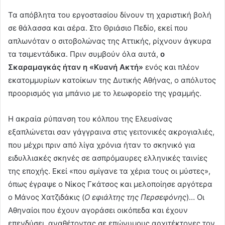
Τα απόβλητα του εργοστασίου δίνουν τη χαριστική βολή
σε θάλασσα και αέρα. Στο Θριάσιο Πεδίο, εκεί που
απλωνόταν ο σιτοβολώνας της Αττικής, ρίχνουν άγκυρα
τα τσιμεντάδικα. Πριν συμβούν όλα αυτά,
ο
Σκαραμαγκάς ήταν η «Κυανή Ακτή»
ενός και πλέον
εκατομμυρίων κατοίκων της Δυτικής Αθήνας, ο απόλυτος
προορισμός για μπάνιο με το λεωφορείο της γραμμής.
Η ακραία ρύπανση του κόλπου της Ελευσίνας
εξαπλώνεται σαν γάγγραινα στις γειτονικές ακρογιαλιές,
που μέχρι πριν από λίγα χρόνια ήταν το σκηνικό για
ειδυλλιακές σκηνές σε ασπρόμαυρες ελληνικές ταινίες
της εποχής. Εκεί «που σμίγανε τα χέρια τους οι μύστες»,
όπως έγραψε ο Νίκος Γκάτσος και μελοποίησε αργότερα
ο Μάνος Χατζιδάκις (
Ο εφιάλτης της Περσεφόνης
)… Οι
Αθηναίοι που έχουν αγοράσει οικόπεδα και έχουν
επενδύσει, αναθέτοντας σε επώνυμους αρχιτέκτονες τον