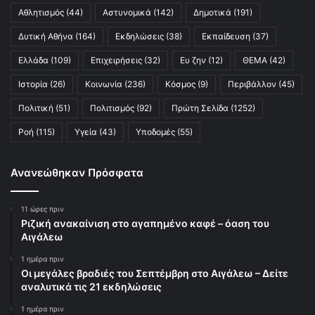
Αθλητισμός
(44)
Αστυνομικά
(142)
Δημοτικά
(191)
Δυτική Αθήνα
(164)
Εκδηλώσεις
(38)
Εκπαίδευση
(37)
Ελλάδα
(109)
Επιχειρήσεις
(32)
Ευ ζην
(12)
ΘΕΜΑ
(42)
Ιστορία
(26)
Κοινωνία
(236)
Κόσμος
(9)
Περιβάλλον
(45)
Πολιτική
(51)
Πολιτισμός
(92)
Πρώτη Σελίδα
(1252)
Ροή
(115)
Υγεία
(43)
Υποδομές
(55)
Ανανεώθηκαν Πρόσφατα
11 ώρες πριν
Ριζική ανακαίνιση στο αγαπημένο καφέ – όαση του
Αιγάλεω
1 ημέρα πριν
Οι μεγάλες βραδιές του Σεπτέμβρη στο Αιγάλεω – Δείτε
αναλυτικά τις 21 εκδηλώσεις
1 ημέρα πριν