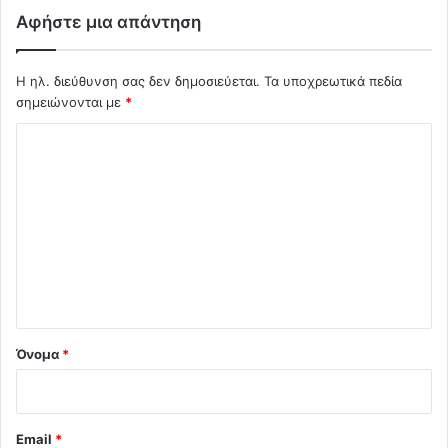
Αφήστε μια απάντηση
Η ηλ. διεύθυνση σας δεν δημοσιεύεται.
Τα υποχρεωτικά πεδία
σημειώνονται με
*
Σ
χ
ό
λ
ι
ο
*
Όνομα
*
Email
*