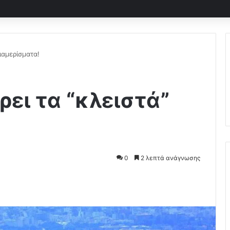
ιαμερίσματα!
ει τα “κλειστά”
0
2 λεπτά ανάγνωσης
Pocket