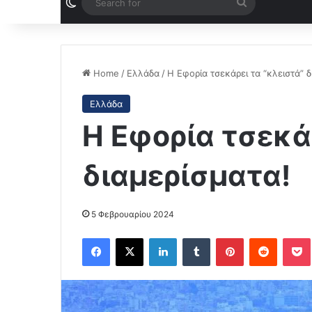
Switch skin
Search
for
Home
/
Ελλάδα
/
Η Εφορία τσεκάρει τα “κλειστά” δ
Ελλάδα
Η Εφορία τσεκάρ
διαμερίσματα!
5 Φεβρουαρίου 2024
Facebook
X
LinkedIn
Tumblr
Pinterest
Reddit