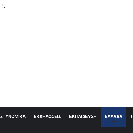
 βραδιές του Σεπτέμβρη στο Αιγάλεω – Δείτε αναλυτικά τις 21 εκδηλώσ
ΣΤΥΝΟΜΙΚΆ
ΕΚΔΗΛΏΣΕΙΣ
ΕΚΠΑΊΔΕΥΣΗ
ΕΛΛΆΔΑ