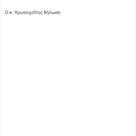
Ο κ. Χρυσοχοΐτης δήλωσε: