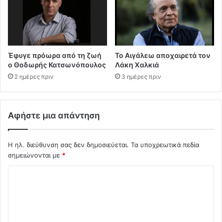
Έφυγε πρόωρα από τη ζωή
Το Αιγάλεω αποχαιρετά τον
ο Θοδωρής Κατσωνόπουλος
Λάκη Χαλκιά
2 ημέρες πριν
3 ημέρες πριν
Αφήστε μια απάντηση
Η ηλ. διεύθυνση σας δεν δημοσιεύεται.
Τα υποχρεωτικά πεδία
σημειώνονται με
*
Σ
χ
ό
λ