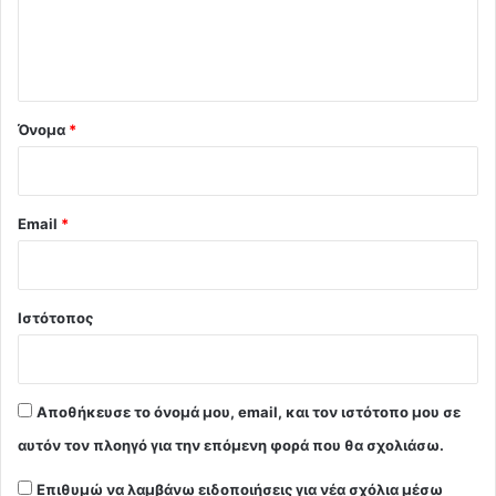
ι
ο
*
Όνομα
*
Email
*
Ιστότοπος
Αποθήκευσε το όνομά μου, email, και τον ιστότοπο μου σε
αυτόν τον πλοηγό για την επόμενη φορά που θα σχολιάσω.
Επιθυμώ να λαμβάνω ειδοποιήσεις για νέα σχόλια μέσω